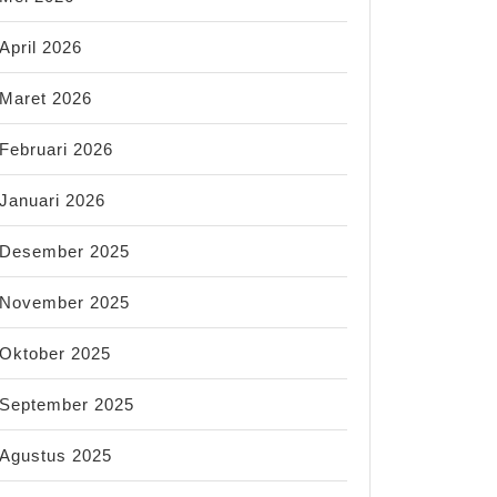
April 2026
Maret 2026
Februari 2026
Januari 2026
Desember 2025
November 2025
Oktober 2025
September 2025
Agustus 2025