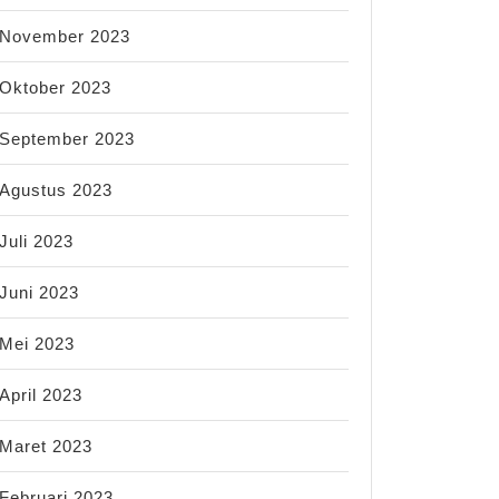
November 2023
Oktober 2023
September 2023
Agustus 2023
Juli 2023
Juni 2023
Mei 2023
April 2023
Maret 2023
Februari 2023