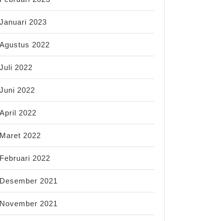
Januari 2023
Agustus 2022
Juli 2022
Juni 2022
April 2022
Maret 2022
Februari 2022
Desember 2021
November 2021