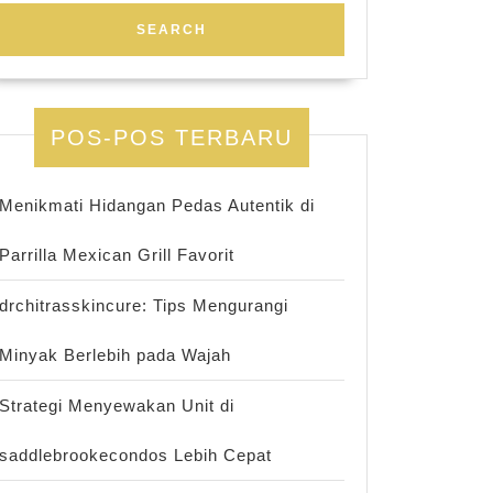
POS-POS TERBARU
Menikmati Hidangan Pedas Autentik di
Parrilla Mexican Grill Favorit
drchitrasskincure: Tips Mengurangi
Minyak Berlebih pada Wajah
Strategi Menyewakan Unit di
saddlebrookecondos Lebih Cepat