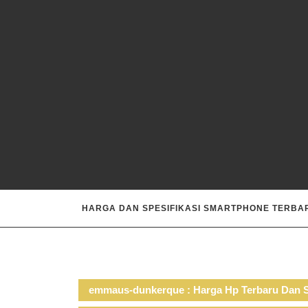
Skip
to
content
HARGA DAN SPESIFIKASI SMARTPHONE TERBAR
emmaus-dunkerque : Harga Hp Terbaru Dan S