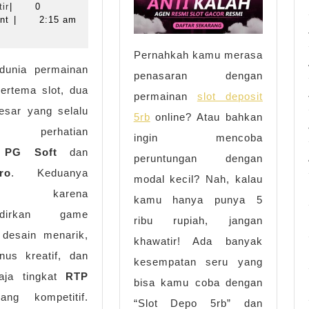
Hictir
14,
tir
|
0
Ini
2025
nt
|
2:15 am
Provider
Pernahkah kamu merasa
PG
dunia permainan
penasaran dengan
Soft
bertema slot, dua
permainan
slot deposit
dan
sar yang selalu
5rb
online? Atau bahkan
Habanero
ri perhatian
ingin mencoba
h
PG Soft
dan
peruntungan dengan
ro
. Keduanya
modal kecil? Nah, kalau
nal karena
kamu hanya punya 5
adirkan game
ribu rupiah, jangan
desain menarik,
khawatir! Ada banyak
onus kreatif, dan
kesempatan seru yang
saja tingkat
RTP
bisa kamu coba dengan
g kompetitif.
“Slot Depo 5rb” dan