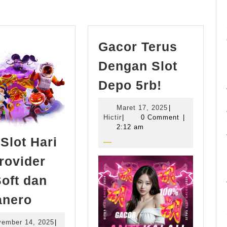
Gacor Terus
Dengan Slot
Gacor
Depo 5rb!
Terus
Maret
Maret 17, 2025
|
Dengan
Hictir
17,
Hictir
|
0 Comment
|
Slot
2025
2:12 am
Slot Hari
Depo
5rb!
Provider
oft dan
RTP
anero
Slot
November
ember 14, 2025
|
Hari