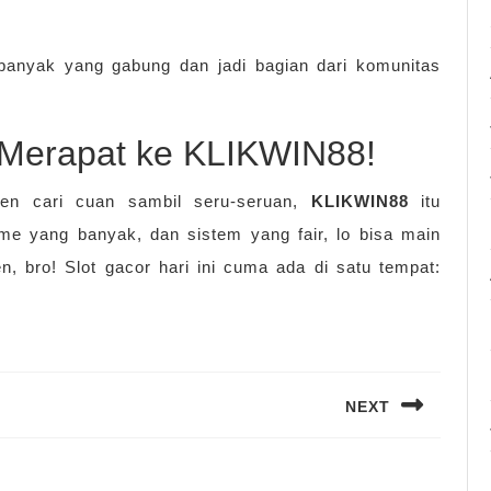
banyak yang gabung dan jadi bagian dari komunitas
 Merapat ke KLIKWIN88!
en cari cuan sambil seru-seruan,
KLIKWIN88
itu
me yang banyak, dan sistem yang fair, lo bisa main
, bro! Slot gacor hari ini cuma ada di satu tempat:
NEXT
Next
post: