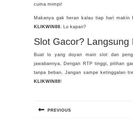
cuma mimpi!
Makanya gak heran kalau tiap hari makin 
KLIKWIN88
. Lo kapan?
Slot Gacor? Langsung
Buat lo yang doyan main slot dan peng
jawabannya. Dengan RTP tinggi, pilihan ga
tanpa beban. Jangan sampe ketinggalan tren
KLIKWIN88
!
Navigasi
pos
PREVIOUS
Previous
post: