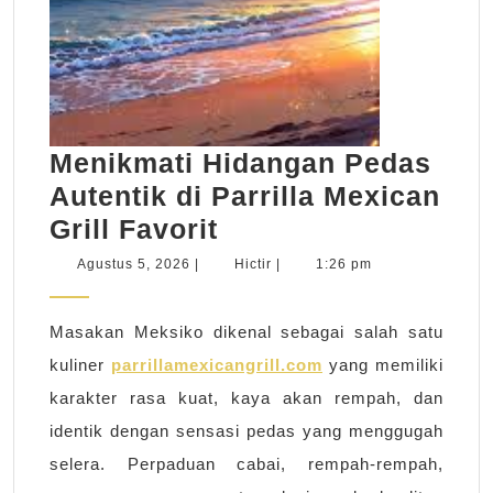
Menikmati Hidangan Pedas
Autentik di Parrilla Mexican
Menikmati
Grill Favorit
Hidangan
Agustus
Hictir
Agustus 5, 2026
|
Hictir
|
1:26 pm
5,
Pedas
2026
Autentik
Masakan Meksiko dikenal sebagai salah satu
di
kuliner
parrillamexicangrill.com
yang memiliki
Parrilla
karakter rasa kuat, kaya akan rempah, dan
Mexican
identik dengan sensasi pedas yang menggugah
Grill
selera. Perpaduan cabai, rempah-rempah,
Favorit