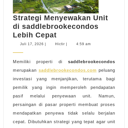
Strategi Menyewakan Unit
di saddlebrookecondos
Strategi
Lebih Cepat
Menyewakan
Juli
Hictir
Juli 17, 2026
|
Hictir
|
4:59 am
17,
Unit
2026
di
Memiliki properti di
saddlebrookecondos
saddlebrookecond
merupakan
saddlebrookecondos.com
peluang
Lebih
investasi yang menjanjikan, terutama bagi
Cepat
pemilik yang ingin memperoleh pendapatan
pasif melalui penyewaan unit. Namun,
persaingan di pasar properti membuat proses
mendapatkan penyewa tidak selalu berjalan
cepat. Dibutuhkan strategi yang tepat agar unit