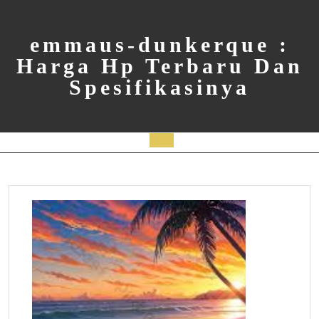
Skip
to
content
emmaus-dunkerque :
Harga Hp Terbaru Dan
Spesifikasinya
Open
Button