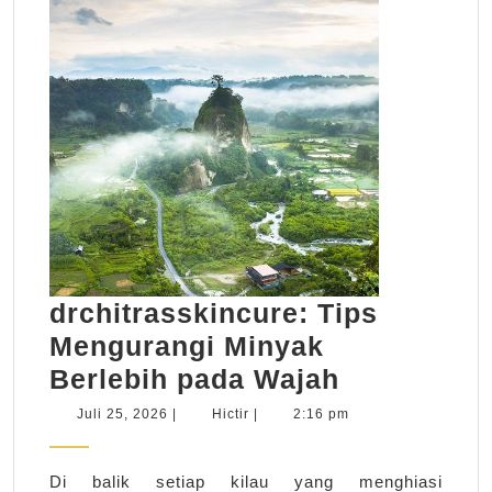
drchitrasskincure: Tips
Mengurangi Minyak
drchitrass
Berlebih pada Wajah
Tips
Juli
Hictir
Juli 25, 2026
|
Hictir
|
2:16 pm
25,
Mengurang
2026
Minyak
Di balik setiap kilau yang menghiasi