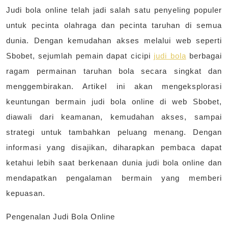
Judi bola online telah jadi salah satu penyeling populer
untuk pecinta olahraga dan pecinta taruhan di semua
dunia. Dengan kemudahan akses melalui web seperti
Sbobet, sejumlah pemain dapat cicipi
judi bola
berbagai
ragam permainan taruhan bola secara singkat dan
menggembirakan. Artikel ini akan mengeksplorasi
keuntungan bermain judi bola online di web Sbobet,
diawali dari keamanan, kemudahan akses, sampai
strategi untuk tambahkan peluang menang. Dengan
informasi yang disajikan, diharapkan pembaca dapat
ketahui lebih saat berkenaan dunia judi bola online dan
mendapatkan pengalaman bermain yang memberi
kepuasan.
Pengenalan Judi Bola Online