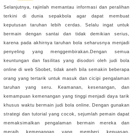
Selanjutnya, rajinlah memantau informasi dan peralihan
terkini di dunia sepakbola agar dapat membuat
keputusan taruhan lebih cerdas. Selalu ingat untuk
bermain dengan santai dan tidak demikian serius,
karena pada akhirnya taruhan bola seharusnya menjadi
penyeling yang menggembirakan.Dengan semua
keuntungan dan fasilitas yang disodori oleh judi bola
online di web Sbobet, tidak aneh bila semakin beberapa
orang yang tertarik untuk masuk dan cicipi pengalaman
taruhan yang seru. Keamanan, kesenangan, dan
kemampuan kemenangan yang tinggi menjadi daya tarik
khusus waktu bermain judi bola online. Dengan gunakan
strategi dan tutorial yang cocok, sejumlah pemain dapat
memaksimalkan pengalaman bermain mereka dan
meraih kemenangan yang memberi kepuasan.