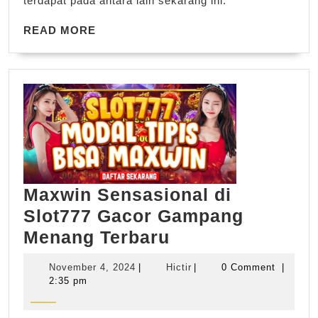
terdapat pada antara lain sekarang ini.
READ
READ MORE
MORE
Maxwin Sensasional di
Slot777 Gacor Gampang
Maxwin
Menang Terbaru
Sensasional
November
Hictir
November 4, 2024
|
Hictir
|
0 Comment
|
di
4,
2:35 pm
2024
Slot777