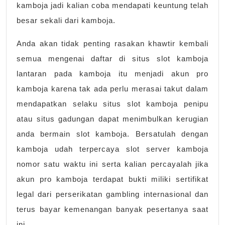
kamboja jadi kalian coba mendapati keuntung telah
besar sekali dari kamboja.
Anda akan tidak penting rasakan khawtir kembali
semua mengenai daftar di situs slot kamboja
lantaran pada kamboja itu menjadi akun pro
kamboja karena tak ada perlu merasai takut dalam
mendapatkan selaku situs slot kamboja penipu
atau situs gadungan dapat menimbulkan kerugian
anda bermain slot kamboja. Bersatulah dengan
kamboja udah terpercaya slot server kamboja
nomor satu waktu ini serta kalian percayalah jika
akun pro kamboja terdapat bukti miliki sertifikat
legal dari perserikatan gambling internasional dan
terus bayar kemenangan banyak pesertanya saat
ini.