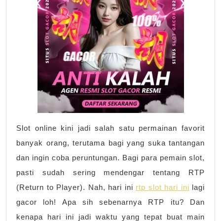
Gacor
Slot online kini jadi salah satu permainan favorit
banyak orang, terutama bagi yang suka tantangan
dan ingin coba peruntungan. Bagi para pemain slot,
pasti sudah sering mendengar tentang RTP
(Return to Player). Nah, hari ini
rtp slot hari ini
lagi
gacor loh! Apa sih sebenarnya RTP itu? Dan
kenapa hari ini jadi waktu yang tepat buat main