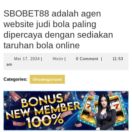
SBOBET88 adalah agen
website judi bola paling
dipercaya dengan sediakan
taruhan bola online
Mei
Hictir
Mei 17, 2024
|
Hictir
|
0 Comment
|
11:53
17,
am
2024
Categories:
Uncategorized