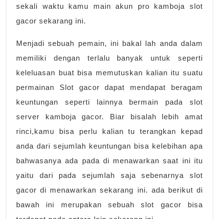
sekali waktu kamu main akun pro kamboja slot
gacor sekarang ini.
Menjadi sebuah pemain, ini bakal lah anda dalam
memiliki dengan terlalu banyak untuk seperti
keleluasan buat bisa memutuskan kalian itu suatu
permainan Slot gacor dapat mendapat beragam
keuntungan seperti lainnya bermain pada slot
server kamboja gacor. Biar bisalah lebih amat
rinci,kamu bisa perlu kalian tu terangkan kepad
anda dari sejumlah keuntungan bisa kelebihan apa
bahwasanya ada pada di menawarkan saat ini itu
yaitu dari pada sejumlah saja sebenarnya slot
gacor di menawarkan sekarang ini. ada berikut di
bawah ini merupakan sebuah slot gacor bisa