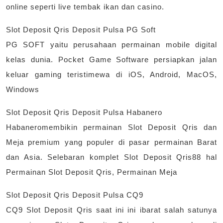
online seperti live tembak ikan dan casino.
Slot Deposit Qris Deposit Pulsa PG Soft
PG SOFT yaitu perusahaan permainan mobile digital
kelas dunia. Pocket Game Software persiapkan jalan
keluar gaming teristimewa di iOS, Android, MacOS,
Windows
Slot Deposit Qris Deposit Pulsa Habanero
Habaneromembikin permainan Slot Deposit Qris dan
Meja premium yang populer di pasar permainan Barat
dan Asia. Selebaran komplet Slot Deposit Qris88 hal
Permainan Slot Deposit Qris, Permainan Meja
Slot Deposit Qris Deposit Pulsa CQ9
CQ9 Slot Deposit Qris saat ini ini ibarat salah satunya