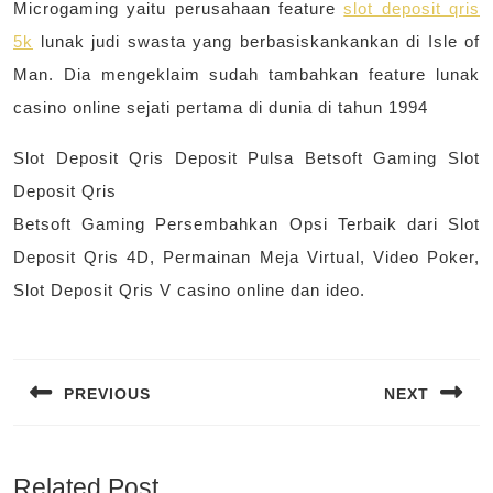
Microgaming yaitu perusahaan feature
slot deposit qris
5k
lunak judi swasta yang berbasiskankankan di Isle of
Man. Dia mengeklaim sudah tambahkan feature lunak
casino online sejati pertama di dunia di tahun 1994
Slot Deposit Qris Deposit Pulsa Betsoft Gaming Slot
Deposit Qris
Betsoft Gaming Persembahkan Opsi Terbaik dari Slot
Deposit Qris 4D, Permainan Meja Virtual, Video Poker,
Slot Deposit Qris V casino online dan ideo.
Navigasi
pos
PREVIOUS
NEXT
Previous
Next
post:
post:
Related Post