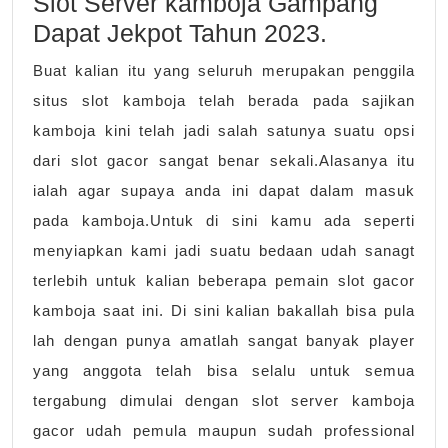
Slot Server kamboja Gampang
Dapat Jekpot Tahun 2023.
Buat kalian itu yang seluruh merupakan penggila
situs slot kamboja telah berada pada sajikan
kamboja kini telah jadi salah satunya suatu opsi
dari slot gacor sangat benar sekali.Alasanya itu
ialah agar supaya anda ini dapat dalam masuk
pada kamboja.Untuk di sini kamu ada seperti
menyiapkan kami jadi suatu bedaan udah sanagt
terlebih untuk kalian beberapa pemain slot gacor
kamboja saat ini. Di sini kalian bakallah bisa pula
lah dengan punya amatlah sangat banyak player
yang anggota telah bisa selalu untuk semua
tergabung dimulai dengan slot server kamboja
gacor udah pemula maupun sudah professional