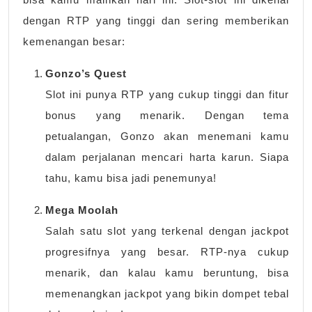
dengan RTP yang tinggi dan sering memberikan
kemenangan besar:
Gonzo’s Quest
Slot ini punya RTP yang cukup tinggi dan fitur
bonus yang menarik. Dengan tema
petualangan, Gonzo akan menemani kamu
dalam perjalanan mencari harta karun. Siapa
tahu, kamu bisa jadi penemunya!
Mega Moolah
Salah satu slot yang terkenal dengan jackpot
progresifnya yang besar. RTP-nya cukup
menarik, dan kalau kamu beruntung, bisa
memenangkan jackpot yang bikin dompet tebal