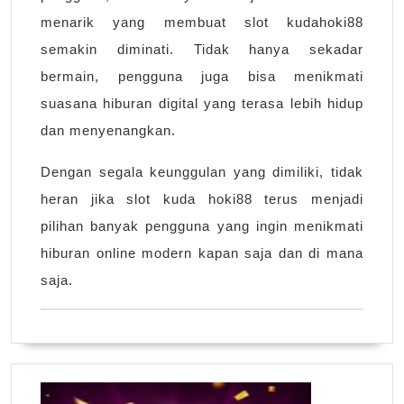
menarik yang membuat slot kudahoki88
semakin diminati. Tidak hanya sekadar
bermain, pengguna juga bisa menikmati
suasana hiburan digital yang terasa lebih hidup
dan menyenangkan.
Dengan segala keunggulan yang dimiliki, tidak
heran jika slot kuda hoki88 terus menjadi
pilihan banyak pengguna yang ingin menikmati
hiburan online modern kapan saja dan di mana
saja.