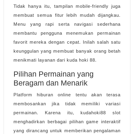
Tidak hanya itu, tampilan mobile-friendly juga
membuat semua fitur lebih mudah dijangkau.
Menu yang rapi serta navigasi sederhana
membantu pengguna menemukan permainan
favorit mereka dengan cepat. Inilah salah satu
keunggulan yang membuat banyak orang betah
menikmati layanan dari kuda hoki 88.
Pilihan Permainan yang
Beragam dan Menarik
Platform hiburan online tentu akan terasa
membosankan jika tidak memiliki variasi
permainan. Karena itu, kudahoki88 slot
menghadirkan berbagai pilihan game interaktif
yang dirancang untuk memberikan pengalaman