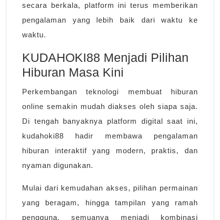
secara berkala, platform ini terus memberikan
pengalaman yang lebih baik dari waktu ke
waktu.
KUDAHOKI88 Menjadi Pilihan
Hiburan Masa Kini
Perkembangan teknologi membuat hiburan
online semakin mudah diakses oleh siapa saja.
Di tengah banyaknya platform digital saat ini,
kudahoki88 hadir membawa pengalaman
hiburan interaktif yang modern, praktis, dan
nyaman digunakan.
Mulai dari kemudahan akses, pilihan permainan
yang beragam, hingga tampilan yang ramah
pengguna, semuanya menjadi kombinasi