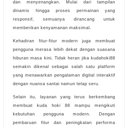
dan menyenangkan. Mulai dari tampilan
dinamis hingga proses permainan yang
responsif, semuanya dirancang untuk
memberikan kenyamanan maksimal.
Kehadiran fitur-fitur modern juga membuat
pengguna merasa lebih dekat dengan suasana
hiburan masa kini. Tidak heran jika kudahoki88
semakin dikenal sebagai salah satu platform
yang menawarkan pengalaman digital interaktif
dengan nuansa santai namun tetap seru.
Selain itu, layanan yang terus berkembang
membuat kuda hoki 88 mampu mengikuti
kebutuhan pengguna modern. Dengan
pembaruan fitur dan peningkatan performa