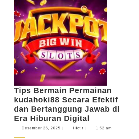
Tips Bermain Permainan
kudahoki88 Secara Efektif
dan Bertanggung Jawab di
Tips
Era Hiburan Digital
Bermain
Desember
Hictir
Desember 26, 2025
|
Hictir
|
1:52 am
26,
Permainan
2025