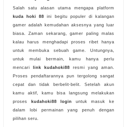
Salah satu alasan utama mengapa platform
kuda hoki 88
ini begitu populer di kalangan
gamer adalah kemudahan aksesnya yang luar
biasa. Zaman sekarang, gamer paling malas
kalau harus menghadapi proses ribet hanya
untuk membuka sebuah game. Untungnya,
untuk mulai bermain, kamu hanya perlu
mencari
link kudahoki88
resmi yang aman.
Proses pendaftarannya pun tergolong sangat
cepat dan tidak berbelit-belit. Setelah akun
kamu aktif, kamu bisa langsung melakukan
proses
kudahoki88 login
untuk masuk ke
dalam lobi permainan yang penuh dengan
pilihan seru.