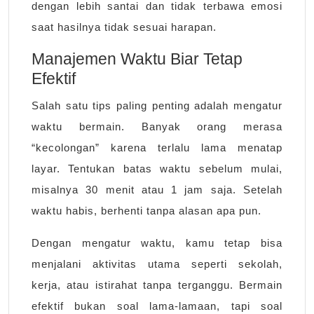
dengan lebih santai dan tidak terbawa emosi
saat hasilnya tidak sesuai harapan.
Manajemen Waktu Biar Tetap
Efektif
Salah satu tips paling penting adalah mengatur
waktu bermain. Banyak orang merasa
“kecolongan” karena terlalu lama menatap
layar. Tentukan batas waktu sebelum mulai,
misalnya 30 menit atau 1 jam saja. Setelah
waktu habis, berhenti tanpa alasan apa pun.
Dengan mengatur waktu, kamu tetap bisa
menjalani aktivitas utama seperti sekolah,
kerja, atau istirahat tanpa terganggu. Bermain
efektif bukan soal lama-lamaan, tapi soal