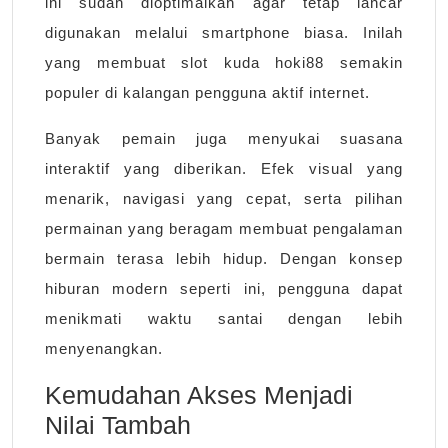
ini sudah dioptimalkan agar tetap lancar
digunakan melalui smartphone biasa. Inilah
yang membuat slot kuda hoki88 semakin
populer di kalangan pengguna aktif internet.
Banyak pemain juga menyukai suasana
interaktif yang diberikan. Efek visual yang
menarik, navigasi yang cepat, serta pilihan
permainan yang beragam membuat pengalaman
bermain terasa lebih hidup. Dengan konsep
hiburan modern seperti ini, pengguna dapat
menikmati waktu santai dengan lebih
menyenangkan.
Kemudahan Akses Menjadi
Nilai Tambah