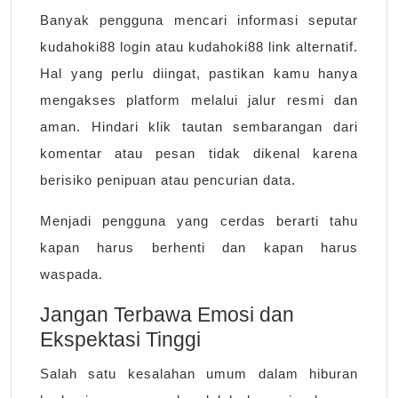
Banyak pengguna mencari informasi seputar
kudahoki88 login atau kudahoki88 link alternatif.
Hal yang perlu diingat, pastikan kamu hanya
mengakses platform melalui jalur resmi dan
aman. Hindari klik tautan sembarangan dari
komentar atau pesan tidak dikenal karena
berisiko penipuan atau pencurian data.
Menjadi pengguna yang cerdas berarti tahu
kapan harus berhenti dan kapan harus
waspada.
Jangan Terbawa Emosi dan
Ekspektasi Tinggi
Salah satu kesalahan umum dalam hiburan