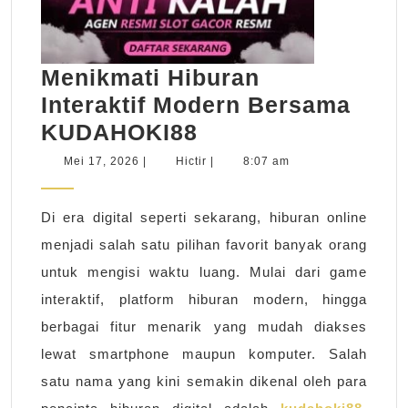
Menikmati Hiburan
Interaktif Modern Bersama
Menikmati
KUDAHOKI88
Hiburan
Mei
Hictir
Mei 17, 2026
|
Hictir
|
8:07 am
17,
Interaktif
2026
Modern
Di era digital seperti sekarang, hiburan online
Bersama
menjadi salah satu pilihan favorit banyak orang
KUDAHOKI88
untuk mengisi waktu luang. Mulai dari game
interaktif, platform hiburan modern, hingga
berbagai fitur menarik yang mudah diakses
lewat smartphone maupun komputer. Salah
satu nama yang kini semakin dikenal oleh para