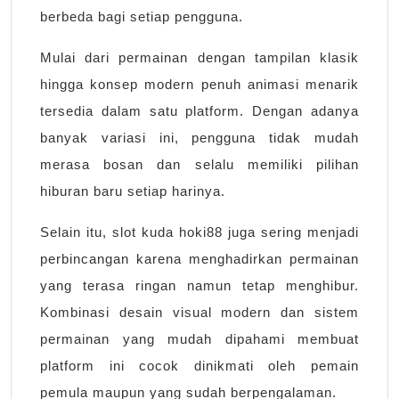
berbeda bagi setiap pengguna.
Mulai dari permainan dengan tampilan klasik
hingga konsep modern penuh animasi menarik
tersedia dalam satu platform. Dengan adanya
banyak variasi ini, pengguna tidak mudah
merasa bosan dan selalu memiliki pilihan
hiburan baru setiap harinya.
Selain itu, slot kuda hoki88 juga sering menjadi
perbincangan karena menghadirkan permainan
yang terasa ringan namun tetap menghibur.
Kombinasi desain visual modern dan sistem
permainan yang mudah dipahami membuat
platform ini cocok dinikmati oleh pemain
pemula maupun yang sudah berpengalaman.