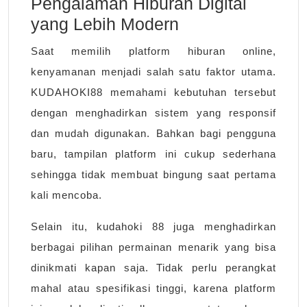
Pengalaman Hiburan Digital
yang Lebih Modern
Saat memilih platform hiburan online,
kenyamanan menjadi salah satu faktor utama.
KUDAHOKI88 memahami kebutuhan tersebut
dengan menghadirkan sistem yang responsif
dan mudah digunakan. Bahkan bagi pengguna
baru, tampilan platform ini cukup sederhana
sehingga tidak membuat bingung saat pertama
kali mencoba.
Selain itu, kudahoki 88 juga menghadirkan
berbagai pilihan permainan menarik yang bisa
dinikmati kapan saja. Tidak perlu perangkat
mahal atau spesifikasi tinggi, karena platform