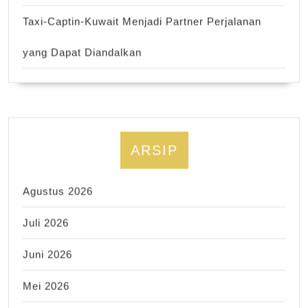
Taxi-Captin-Kuwait Menjadi Partner Perjalanan
yang Dapat Diandalkan
ARSIP
Agustus 2026
Juli 2026
Juni 2026
Mei 2026