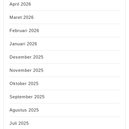
April 2026
Maret 2026
Februari 2026
Januari 2026
Desember 2025
November 2025
Oktober 2025
September 2025
Agustus 2025
Juli 2025