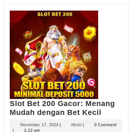
Slot Bet 200 Gacor: Menang
Slot
Mudah dengan Bet Kecil
Bet
November
Hictir
November 17, 2024
|
Hictir
|
0 Comment
200
17,
|
1:12 pm