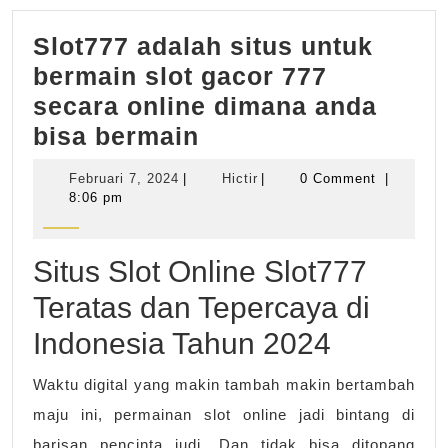
Slot777 adalah situs untuk
bermain slot gacor 777
secara online dimana anda
Slot777
bisa bermain
adalah
Februari
Hictir
Februari 7, 2024
|
Hictir
|
0 Comment
|
situs
7,
8:06 pm
2024
untuk
bermain
Situs Slot Online Slot777
slot
Teratas dan Tepercaya di
gacor
Indonesia Tahun 2024
777
secara
Waktu digital yang makin tambah makin bertambah
online
maju ini, permainan slot online jadi bintang di
dimana
barisan pencinta judi. Dan tidak bisa ditopang