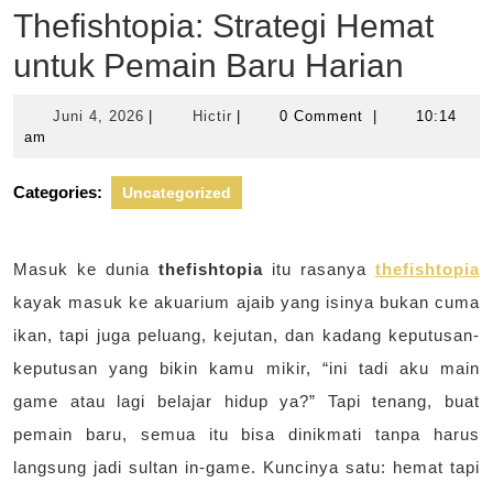
Thefishtopia: Strategi Hemat
untuk Pemain Baru Harian
Juni
Hictir
Juni 4, 2026
|
Hictir
|
0 Comment
|
10:14
4,
am
2026
Categories:
Uncategorized
Masuk ke dunia
thefishtopia
itu rasanya
thefishtopia
kayak masuk ke akuarium ajaib yang isinya bukan cuma
ikan, tapi juga peluang, kejutan, dan kadang keputusan-
keputusan yang bikin kamu mikir, “ini tadi aku main
game atau lagi belajar hidup ya?” Tapi tenang, buat
pemain baru, semua itu bisa dinikmati tanpa harus
langsung jadi sultan in-game. Kuncinya satu: hemat tapi