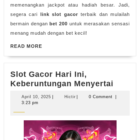
memenangkan jackpot atau hadiah besar. Jadi,
segera cari
link slot gacor
terbaik dan mulailah
bermain dengan
bet 200
untuk merasakan sensasi
menang mudah dengan bet kecil!
READ
READ MORE
MORE
Slot Gacor Hari Ini,
Slot
Keberuntungan Menyertai
Gacor
April
Hictir
April 10, 2025
|
Hictir
|
0 Comment
|
Hari
10,
3:23 pm
2025
Ini,
Keber
Menyer