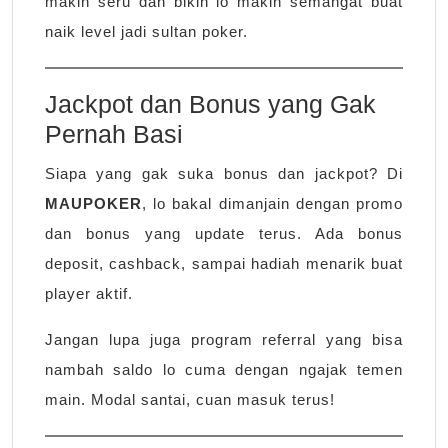
makin seru dan bikin lo makin semangat buat
naik level jadi sultan poker.
Jackpot dan Bonus yang Gak
Pernah Basi
Siapa yang gak suka bonus dan jackpot? Di
MAUPOKER
, lo bakal dimanjain dengan promo
dan bonus yang update terus. Ada bonus
deposit, cashback, sampai hadiah menarik buat
player aktif.
Jangan lupa juga program referral yang bisa
nambah saldo lo cuma dengan ngajak temen
main. Modal santai, cuan masuk terus!