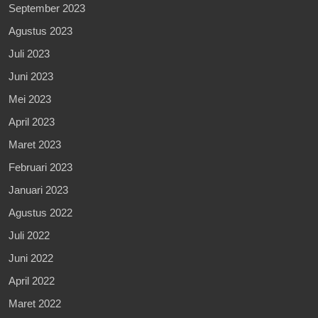
September 2023
Agustus 2023
Juli 2023
Juni 2023
Mei 2023
April 2023
Maret 2023
Februari 2023
Januari 2023
Agustus 2022
Juli 2022
Juni 2022
April 2022
Maret 2022