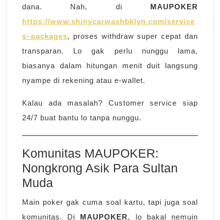
dana. Nah, di
MAUPOKER
https://www.shinycarwashbklyn.com/service
s–packages
, proses withdraw super cepat dan
transparan. Lo gak perlu nunggu lama,
biasanya dalam hitungan menit duit langsung
nyampe di rekening atau e-wallet.
Kalau ada masalah? Customer service siap
24/7 buat bantu lo tanpa nunggu.
Komunitas MAUPOKER:
Nongkrong Asik Para Sultan
Muda
Main poker gak cuma soal kartu, tapi juga soal
komunitas. Di
MAUPOKER
, lo bakal nemuin