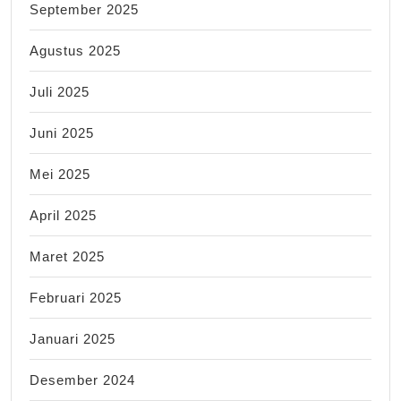
September 2025
Agustus 2025
Juli 2025
Juni 2025
Mei 2025
April 2025
Maret 2025
Februari 2025
Januari 2025
Desember 2024