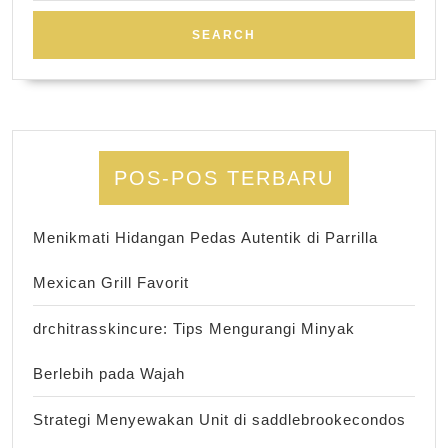
POS-POS TERBARU
Menikmati Hidangan Pedas Autentik di Parrilla
Mexican Grill Favorit
drchitrasskincure: Tips Mengurangi Minyak
Berlebih pada Wajah
Strategi Menyewakan Unit di saddlebrookecondos