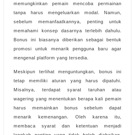
memungkinkan pemain mencoba permainan
tanpa harus mengeluarkan modal. Namun,
sebelum memanfaatkannya, penting untuk
memahami konsep dasarnya terlebih dahulu.
Bonus ini biasanya diberikan sebagai bentuk
promosi untuk menarik pengguna baru agar
mengenal platform yang tersedia.
Meskipun terlihat menguntungkan, bonus ini
tetap memiliki aturan yang harus dipatuhi.
Misalnya, terdapat syarat taruhan atau
wagering yang menentukan berapa kali pemain
harus memainkan bonus sebelum dapat
menarik kemenangan. Oleh karena itu,
membaca syarat dan ketentuan menjadi
langkah penting yang tidak boleh diabaikan.