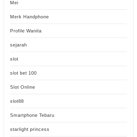
Mei
Merk Handphone
Profile Wanita
sejarah
slot
slot bet 100
Slot Online
slot88
Smartphone Tebaru
starlight princess