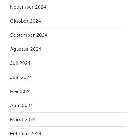
November 2024
Oktober 2024
September 2024
Agustus 2024
Juli 2024
Juni 2024
Mei 2024
April 2024
Maret 2024
Februari 2024