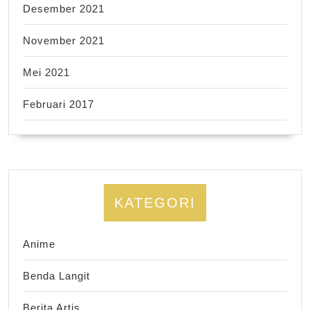
Desember 2021
November 2021
Mei 2021
Februari 2017
KATEGORI
Anime
Benda Langit
Berita Artis