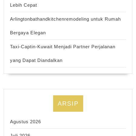
Lebih Cepat
Arlingtonbathandkitchenremodeling untuk Rumah
Bergaya Elegan
Taxi-Captin-Kuwait Menjadi Partner Perjalanan
yang Dapat Diandalkan
ARSIP
Agustus 2026
Juli 2026