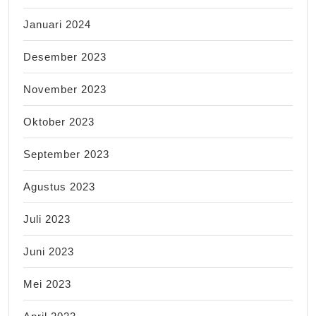
Januari 2024
Desember 2023
November 2023
Oktober 2023
September 2023
Agustus 2023
Juli 2023
Juni 2023
Mei 2023