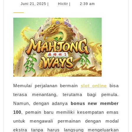
Nol
Juni
Hictir
Juni 21, 2025
|
Hictir
|
2:39 am
21,
Samp
2025
Maxw
Manf
Bonu
New
Memb
100
di
Slot
Memulai perjalanan bermain
slot online
bisa
Bonu
terasa menantang, terutama bagi pemula.
Namun, dengan adanya
bonus new member
100
, pemain baru memiliki kesempatan emas
untuk mengawali permainan dengan modal
ekstra tanpa harus langsung mengeluarkan