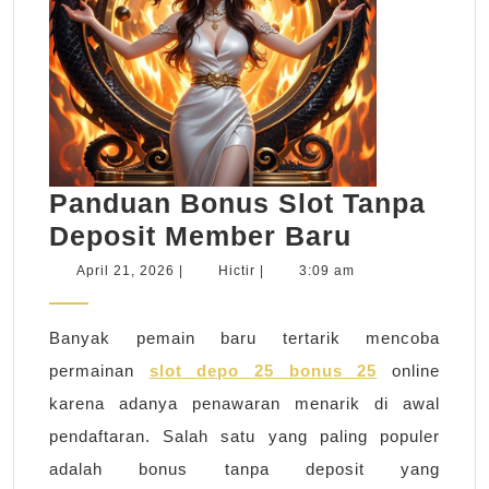
Panduan Bonus Slot Tanpa
Panduan
Deposit Member Baru
Bonus
April
Hictir
April 21, 2026
|
Hictir
|
3:09 am
21,
Slot
2026
Tanpa
Banyak pemain baru tertarik mencoba
Deposit
permainan
slot depo 25 bonus 25
online
Member
karena adanya penawaran menarik di awal
Baru
pendaftaran. Salah satu yang paling populer
adalah bonus tanpa deposit yang