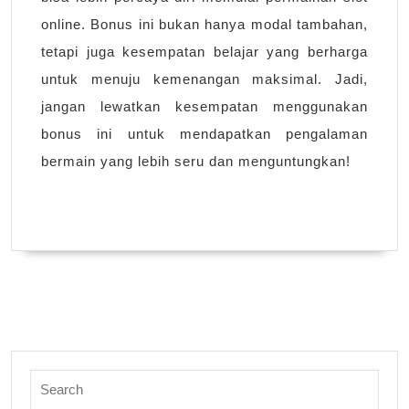
online. Bonus ini bukan hanya modal tambahan,
tetapi juga kesempatan belajar yang berharga
untuk menuju kemenangan maksimal. Jadi,
jangan lewatkan kesempatan menggunakan
bonus ini untuk mendapatkan pengalaman
bermain yang lebih seru dan menguntungkan!
Search
for: