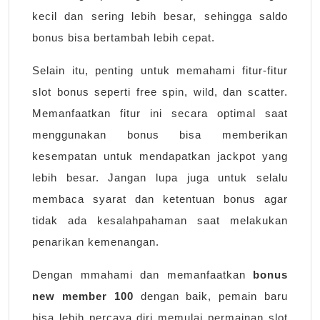
kecil dan sering lebih besar, sehingga saldo
bonus bisa bertambah lebih cepat.
Selain itu, penting untuk memahami fitur-fitur
slot bonus seperti free spin, wild, dan scatter.
Memanfaatkan fitur ini secara optimal saat
menggunakan bonus bisa memberikan
kesempatan untuk mendapatkan jackpot yang
lebih besar. Jangan lupa juga untuk selalu
membaca syarat dan ketentuan bonus agar
tidak ada kesalahpahaman saat melakukan
penarikan kemenangan.
Dengan mmahami dan memanfaatkan
bonus
new member 100
dengan baik, pemain baru
bisa lebih percaya diri memulai permainan slot