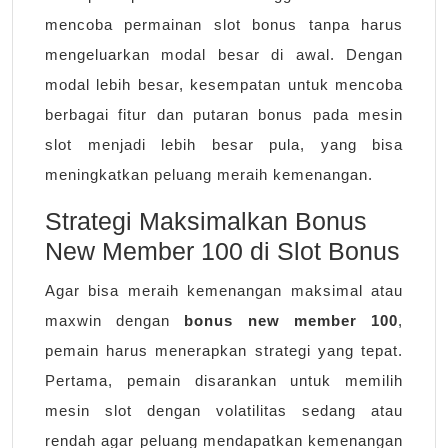
mencoba permainan slot bonus tanpa harus
mengeluarkan modal besar di awal. Dengan
modal lebih besar, kesempatan untuk mencoba
berbagai fitur dan putaran bonus pada mesin
slot menjadi lebih besar pula, yang bisa
meningkatkan peluang meraih kemenangan.
Strategi Maksimalkan Bonus
New Member 100 di Slot Bonus
Agar bisa meraih kemenangan maksimal atau
maxwin dengan
bonus new member 100
,
pemain harus menerapkan strategi yang tepat.
Pertama, pemain disarankan untuk memilih
mesin slot dengan volatilitas sedang atau
rendah agar peluang mendapatkan kemenangan