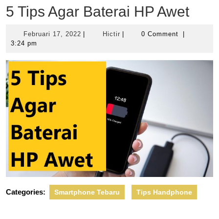
5 Tips Agar Baterai HP Awet
Februari
Hictir
Februari 17, 2022
|
Hictir
|
0 Comment
|
17,
3:24 pm
2022
Categories:
Smartphone Tebaru
Tips Handphone