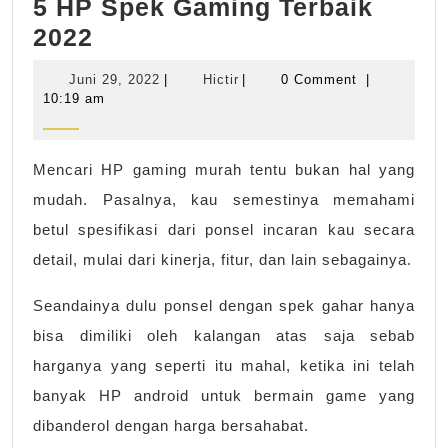
5 HP Spek Gaming Terbaik
5
2022
HP
Juni
Hictir
Juni 29, 2022
|
Hictir
|
0 Comment
|
Spek
29,
10:19 am
2022
Gaming
Terbaik
Mencari HP gaming murah tentu bukan hal yang
2022
mudah. Pasalnya, kau semestinya memahami
betul spesifikasi dari ponsel incaran kau secara
detail, mulai dari kinerja, fitur, dan lain sebagainya.
Seandainya dulu ponsel dengan spek gahar hanya
bisa dimiliki oleh kalangan atas saja sebab
harganya yang seperti itu mahal, ketika ini telah
banyak HP android untuk bermain game yang
dibanderol dengan harga bersahabat.