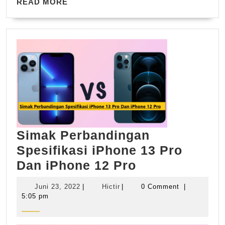
READ
READ MORE
MORE
Simak Perbandingan
Spesifikasi iPhone 13 Pro
Simak
Dan iPhone 12 Pro
Perbandingan
Juni
Hictir
Juni 23, 2022
|
Hictir
|
0 Comment
|
Spesifikasi
23,
5:05 pm
2022
iPhone