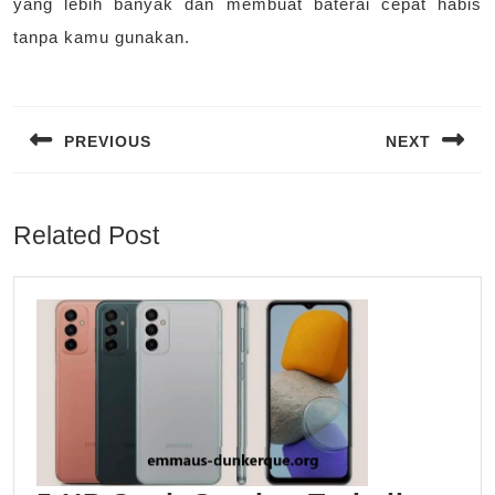
yang lebih banyak dan membuat baterai cepat habis
tanpa kamu gunakan.
Navigasi
pos
PREVIOUS
NEXT
Previous
Next
post:
post:
Related Post