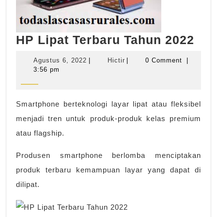
HP
HP Lipat Terbaru Tahun 2022
Lip
Agustus
Hictir
Agustus 6, 2022
|
Hictir
|
0 Comment
|
Ter
6,
3:56 pm
2022
Tah
202
Smartphone berteknologi layar lipat atau fleksibel
menjadi tren untuk produk-produk kelas premium
atau flagship.
Produsen smartphone berlomba menciptakan
produk terbaru kemampuan layar yang dapat di
dilipat.