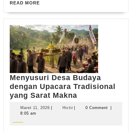
READ
READ MORE
MORE
Menyusuri Desa Budaya
dengan Upacara Tradisional
Menyusuri
yang Sarat Makna
Desa
Maret
Hictir
Maret 11, 2026
|
Hictir
|
0 Comment
|
Budaya
11,
8:05 am
2026
dengan
Upacara