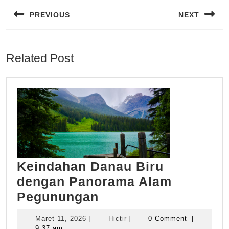
pos
PREVIOUS
NEXT
Previous
Next
post:
post:
Related Post
Keindahan Danau Biru
dengan Panorama Alam
Keindahan
Pegunungan
Danau
Maret
Hictir
Maret 11, 2026
|
Hictir
|
0 Comment
|
Biru
11,
9:37 am