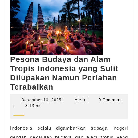
Pesona Budaya dan Alam
Tropis Indonesia yang Sulit
Dilupakan Namun Perlahan
Pesona
Terabaikan
Budaya
Desember
Hictir
Desember 13, 2025
|
Hictir
|
0 Comment
dan
13,
|
8:13 pm
2025
Alam
Tropis
Indonesia selalu digambarkan sebagai negeri
Indonesia
dengan kekayaan budaya dan alam tropis yang