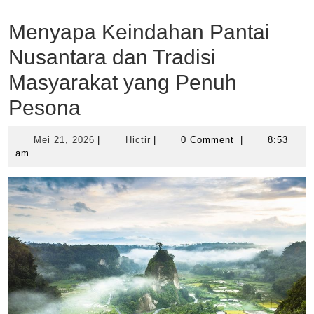
Menyapa Keindahan Pantai
Nusantara dan Tradisi
Masyarakat yang Penuh
Pesona
Mei
Hictir
Mei 21, 2026
|
Hictir
|
0 Comment
|
8:53
21,
am
2026