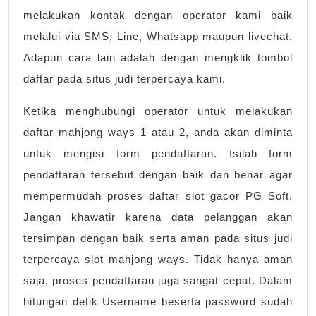
melakukan kontak dengan operator kami baik
melalui via SMS, Line, Whatsapp maupun livechat.
Adapun cara lain adalah dengan mengklik tombol
daftar pada situs judi terpercaya kami.
Ketika menghubungi operator untuk melakukan
daftar mahjong ways 1 atau 2, anda akan diminta
untuk mengisi form pendaftaran. Isilah form
pendaftaran tersebut dengan baik dan benar agar
mempermudah proses daftar slot gacor PG Soft.
Jangan khawatir karena data pelanggan akan
tersimpan dengan baik serta aman pada situs judi
terpercaya slot mahjong ways. Tidak hanya aman
saja, proses pendaftaran juga sangat cepat. Dalam
hitungan detik Username beserta password sudah