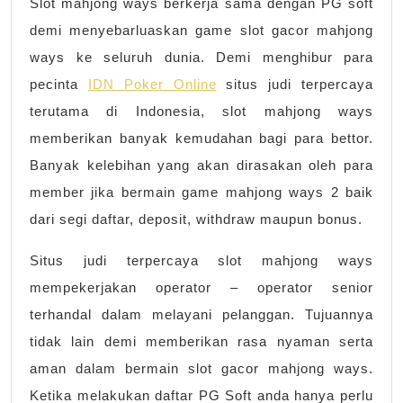
Slot mahjong ways berkerja sama dengan PG soft
Soft
demi menyebarluaskan game slot gacor mahjong
ways ke seluruh dunia. Demi menghibur para
pecinta
IDN Poker Online
situs judi terpercaya
terutama di Indonesia, slot mahjong ways
memberikan banyak kemudahan bagi para bettor.
Banyak kelebihan yang akan dirasakan oleh para
member jika bermain game mahjong ways 2 baik
dari segi daftar, deposit, withdraw maupun bonus.
Situs judi terpercaya slot mahjong ways
mempekerjakan operator – operator senior
terhandal dalam melayani pelanggan. Tujuannya
tidak lain demi memberikan rasa nyaman serta
aman dalam bermain slot gacor mahjong ways.
Ketika melakukan daftar PG Soft anda hanya perlu