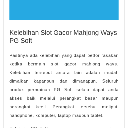
Kelebihan Slot Gacor Mahjong Ways
PG Soft
Pastinya ada kelebihan yang dapat bettor rasakan
ketika bermain slot gacor mahjong ways.
Kelebihan tersebut antara lain adalah mudah
dimaikan kapanpun dan dimanapun. Seluruh
produk permainan PG Soft selalu dapat anda
akses baik melalui perangkat besar maupun
perangkat kecil. Perangkat tersebut meliputi
handphone, komputer, laptop maupun tablet.