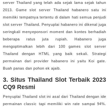
server Thailand yang telah ada sejak lama sejak tahun
2013. Game slot server Thailand habanero satu ini
memiliki tempatnya tertentu di dalam hati semua penjudi
slot server Thailand. Penyuplai habanero ini dikenal juga
seringkali menyeponsori moment dan kontes berhadiah
beberapa ratus juta rupiah. Habanero juga
mengoptimalkan lebih dari 100 games slot server
Thailand dengan HTML yang baik sekali. Strategi
permainan dari provider habanero ini yaitu Koi gate.
Buah panas dan pohon ek ajaib.
3. Situs Thailand Slot Terbaik 2023
CQ9 Resmi
Penyuplai Thailand slot ini asal dari Thailand dengan ide
permainan classic tapi memiliki win rate sampai 94%.