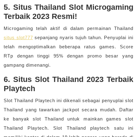
5. Situs Thailand Slot Microgaming
Terbaik 2023 Resmi!
Microgaming telah aktif di dalam permainan Thailand
situs slot777
sepanjang nyaris tujuh tahun. Penyuplai ini
telah mengoptimalkan beberapa ratus games. Score
RTp dengan tinggi 95% dengan promo besar yang
gampang dimenangi.
6. Situs Slot Thailand 2023 Terbaik
Playtech
Slot Thailand Playtech ini dikenali sebagai penyuplai slot
Thailand yang tawarkan jackpot secara mudah. Daftar
ke banyak slot Thailand untuk mainkan games slot
Thailand Playtech. Slot Thailand playtech satu ini