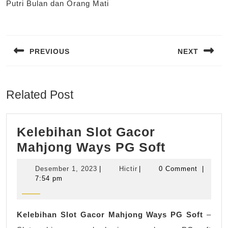
Putri Bulan dan Orang Mati
Navigasi
pos
PREVIOUS
NEXT
Previous
Next
post:
post:
Related Post
Kelebihan Slot Gacor
Kelebiha
Mahjong Ways PG Soft
Slot
Desember
Hictir
Desember 1, 2023
|
Hictir
|
0 Comment
|
Gacor
1,
7:54 pm
2023
Mahjong
Ways
Kelebihan Slot Gacor Mahjong Ways PG Soft
–
PG