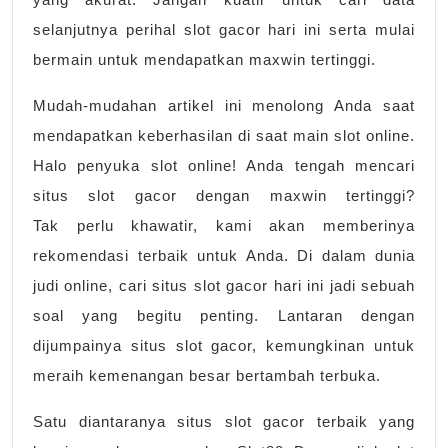
selanjutnya perihal slot gacor hari ini serta mulai
bermain untuk mendapatkan maxwin tertinggi.
Mudah-mudahan artikel ini menolong Anda saat
mendapatkan keberhasilan di saat main slot online.
Halo penyuka slot online! Anda tengah mencari
situs slot gacor dengan maxwin tertinggi?
Tak perlu khawatir, kami akan memberinya
rekomendasi terbaik untuk Anda. Di dalam dunia
judi online, cari situs slot gacor hari ini jadi sebuah
soal yang begitu penting. Lantaran dengan
dijumpainya situs slot gacor, kemungkinan untuk
meraih kemenangan besar bertambah terbuka.
Satu diantaranya situs slot gacor terbaik yang