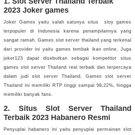
1. Slot Server Thailand Terbaik
2023 Joker games
Joker Games yaitu salah satunya situs sloy games
terpopuler di Indonesia karena penampilannya yang
sangat ramah. Games slot server thailand yang terkenal
dari provider ini yaitu games tembak ikan online. Juga
joker123 dapat disebutkan sebagai kompetitor situs
games slot server Thailand real terbaik dan terpercaya
dalam judi slot server Thailand. Games slot server
Thailand ini memiliki RTP tinggi sampai 98,22%, hingga
memiliki banyak fans.
2. Situs Slot Server Thailand
Terbaik 2023 Habanero Resmi
Penyuplai habanero ini yaitu penyuplai permainan slot