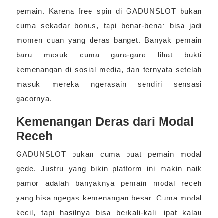
pemain. Karena free spin di GADUNSLOT bukan
cuma sekadar bonus, tapi benar-benar bisa jadi
momen cuan yang deras banget. Banyak pemain
baru masuk cuma gara-gara lihat bukti
kemenangan di sosial media, dan ternyata setelah
masuk mereka ngerasain sendiri sensasi
gacornya.
Kemenangan Deras dari Modal
Receh
GADUNSLOT bukan cuma buat pemain modal
gede. Justru yang bikin platform ini makin naik
pamor adalah banyaknya pemain modal receh
yang bisa ngegas kemenangan besar. Cuma modal
kecil, tapi hasilnya bisa berkali-kali lipat kalau