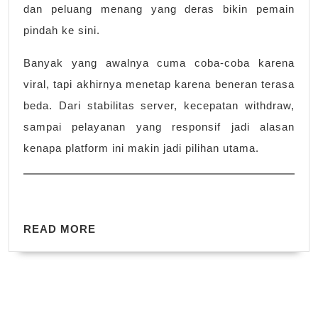
dan peluang menang yang deras bikin pemain
pindah ke sini.
Banyak yang awalnya cuma coba-coba karena
viral, tapi akhirnya menetap karena beneran terasa
beda. Dari stabilitas server, kecepatan withdraw,
sampai pelayanan yang responsif jadi alasan
kenapa platform ini makin jadi pilihan utama.
READ
READ MORE
MORE