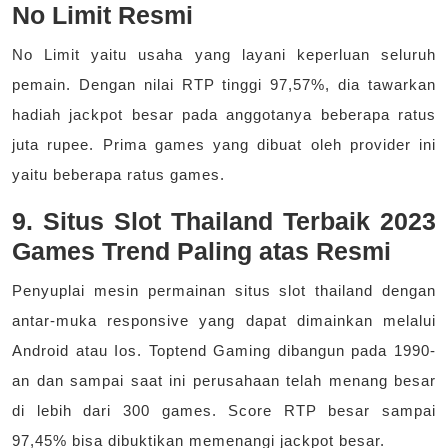
No Limit Resmi
No Limit yaitu usaha yang layani keperluan seluruh
pemain. Dengan nilai RTP tinggi 97,57%, dia tawarkan
hadiah jackpot besar pada anggotanya beberapa ratus
juta rupee. Prima games yang dibuat oleh provider ini
yaitu beberapa ratus games.
9. Situs Slot Thailand Terbaik 2023
Games Trend Paling atas Resmi
Penyuplai mesin permainan situs slot thailand dengan
antar-muka responsive yang dapat dimainkan melalui
Android atau Ios. Toptend Gaming dibangun pada 1990-
an dan sampai saat ini perusahaan telah menang besar
di lebih dari 300 games. Score RTP besar sampai
97,45% bisa dibuktikan memenangi jackpot besar.