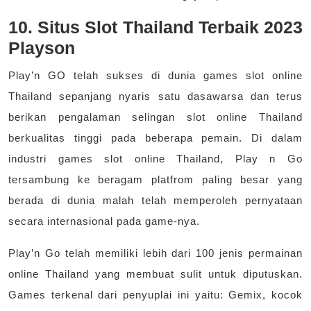
10. Situs Slot Thailand Terbaik 2023
Playson
Play’n GO telah sukses di dunia games slot online
Thailand sepanjang nyaris satu dasawarsa dan terus
berikan pengalaman selingan slot online Thailand
berkualitas tinggi pada beberapa pemain. Di dalam
industri games slot online Thailand, Play n Go
tersambung ke beragam platfrom paling besar yang
berada di dunia malah telah memperoleh pernyataan
secara internasional pada game-nya.
Play’n Go telah memiliki lebih dari 100 jenis permainan
online Thailand yang membuat sulit untuk diputuskan.
Games terkenal dari penyuplai ini yaitu: Gemix, kocok