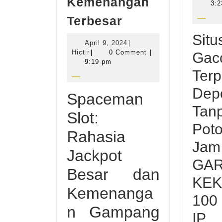
Kemenangan
3:2
Tips
Terbesar
dan
Sit
April
April 9, 2024
|
Trik
Hictir
9,
Hictir
|
0 Comment
|
Gac
Bermain
2024
9:19 pm
Ter
Slot
Spaceman
Depo
Spaceman
untuk
Tan
Slot:
Meraih
Pot
Rahasia
Kemenangan
Jam
Terbesar
Jackpot
GAR
Besar dan
KE
Kemenanga
10
n Gampang
IP