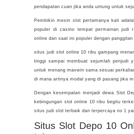
pendapatan cuan jika anda untung untuk sej
Pembikin mesin slot pertamanya kali adal
populer di casino tempat permainan judi
online dan saat ini populer dengan panggilan 
situs judi slot online 10 ribu gampang mena
tinggi sampai membuat sejumlah penjudi 
untuk menang maxwin sama sesuai perkalian
di mana artinya modal yang di pasang jika m
Dengan kesempatan menjadi dewa Slot Dep
kebingungan slot online 10 ribu begitu ter
situs judi slot terbaik dan terpercaya no 1 ya
Situs Slot Depo 10 O