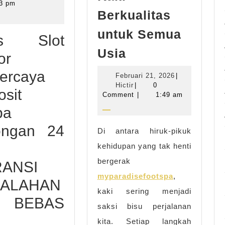
Terpercaya
2023
3 pm
Berkualitas
Deposit
Tanpa
untuk Semua
us Slot
Potongan
MyParadiseFoo
Usia
or
Perawatan
percaya
Februari
Februari 21, 2026
|
Kaki
Hictir
21,
Hictir
|
0
sit
Berkualitas
2026
Comment
|
1:49 am
untuk
pa
Semua
ongan 24
Di antara hiruk-pikuk
Usia
kehidupan yang tak henti
bergerak
ANSI
myparadisefootspa
,
KALAHAN
kaki sering menjadi
0 BEBAS
saksi bisu perjalanan
kita. Setiap langkah