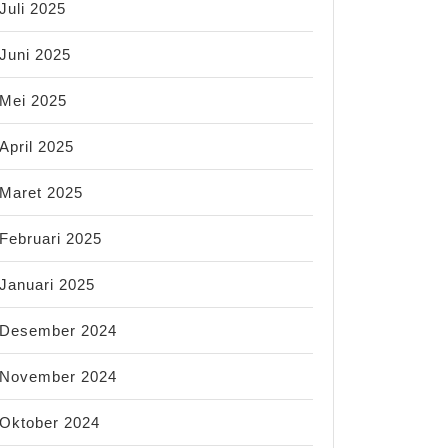
Juli 2025
Juni 2025
Mei 2025
April 2025
Maret 2025
Februari 2025
Januari 2025
Desember 2024
November 2024
Oktober 2024