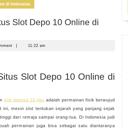
ne di Indonesia
us Slot Depo 10 Online di
omment
|
11:22 am
itus Slot Depo 10 Online di
in
slot deposit 10 ribu
adalah permainan fisik berwujud
ini, mesin slot tentukan sejarah yang panjang sejak
 tinggi dari remaja sampai orang-tua. Di Indonesia judi
ebuah permainan juga bisa sebagai satu diantaranya