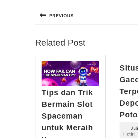
Navigasi
pos
PREVIOUS
Previous
post:
Related Post
Situ
Gac
Terp
Tips dan Trik
Depo
Bermain Slot
Pot
Spaceman
untuk Meraih
Jul
Hi
Hictir
|