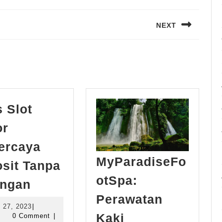
NEXT
Next
post:
s Slot
or
ercaya
MyParadiseFo
sit Tanpa
otSpa:
Situs
ongan
Slot
Perawatan
Juli
i 27, 2023
|
Gacor
Kaki
ctir
27,
0 Comment
|