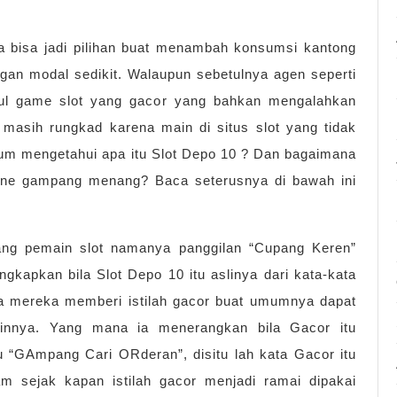
ga bisa jadi pilihan buat menambah konsumsi kantong
gan modal sedikit. Walaupun sebetulnya agen seperti
ul game slot yang gacor yang bahkan mengalahkan
 masih rungkad karena main di situs slot yang tidak
um mengetahui apa itu Slot Depo 10 ? Dan bagaimana
nline gampang menang? Baca seterusnya di bawah ini
ang pemain slot namanya panggilan “Cupang Keren”
kapkan bila Slot Depo 10 itu aslinya dari kata-kata
na mereka memberi istilah gacor buat umumnya dapat
ainnya. Yang mana ia menerangkan bila Gacor itu
u “GAmpang Cari ORderan”, disitu lah kata Gacor itu
am sejak kapan istilah gacor menjadi ramai dipakai