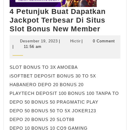
4 Petunjuk Buat Dapatkan
Jackpot Terbesar Di Situs
4
Slot Bonus New Member
Petunju
Desember
Hictir
Desember 19, 2023
|
Hictir
|
0 Comment
Buat
19,
|
11:56 am
2023
Dapatk
Jackpot
SLOT BONUS TO 3X AMOEBA
Terbesa
iSOFTBET DEPOSIT BONUS 30 TO 5X
Di
HABANERO DEPO 20 BONUS 20
Situs
PLAYTECH DEPOSIT 100 BONUS 100 TANPA TO
Slot
DEPO 50 BONUS 50 PRAGMATIC PLAY
Bonus
DEPO 50 BONUS 50 TO 5X JOKER123
New
DEPO 20 BONUS 20 SLOT88
Member
DEPO 10 BONUS 10 CQ9 GAMING