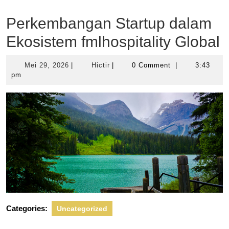
Perkembangan Startup dalam
Ekosistem fmlhospitality Global
Mei
Hictir
Mei 29, 2026
|
Hictir
|
0 Comment
|
3:43
29,
pm
2026
Categories:
Uncategorized