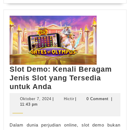
MORE
Slot Demo: Kenali Beragam
Jenis Slot yang Tersedia
Slot
untuk Anda
Demo:
Oktober
Hictir
Oktober 7, 2024
|
Hictir
|
0 Comment
|
Kenali
7,
11:43 pm
2024
Beragam
Jenis
Dalam dunia perjudian online, slot demo bukan
Slot