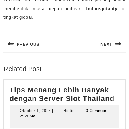
membentuk masa depan industri
fmlhospitality
di
tingkat global.
Navigasi
pos
PREVIOUS
NEXT
Previous
Next
post:
post:
Related Post
Tips Menang Lebih Banyak
Tip
dengan Server Slot Thailand
Men
Oktober
Hictir
Oktober 1, 2024
|
Hictir
|
0 Comment
|
Leb
1,
2:54 pm
2024
Ban