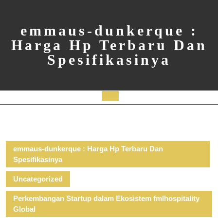
Skip
to
content
emmaus-dunkerque :
Harga Hp Terbaru Dan
Spesifikasinya
Open
Button
emmaus-dunkerque : Harga Hp Terbaru Dan
Spesifikasinya
Uncategorized
Perkembangan Startup dalam Ekosistem fmlhospitality
Global