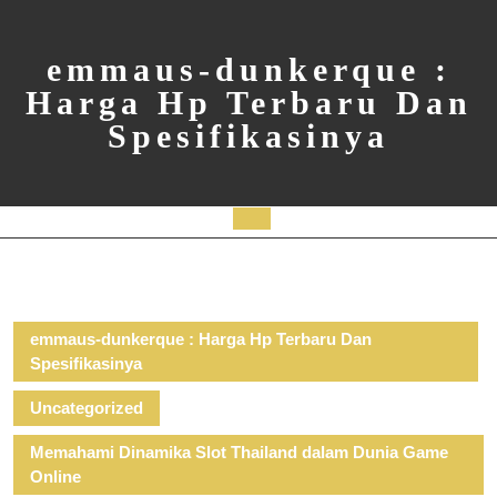
Skip
to
content
emmaus-dunkerque :
Harga Hp Terbaru Dan
Spesifikasinya
Open
Button
emmaus-dunkerque : Harga Hp Terbaru Dan
Spesifikasinya
Uncategorized
Memahami Dinamika Slot Thailand dalam Dunia Game
Online