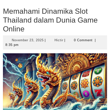
Memahami Dinamika Slot
Thailand dalam Dunia Game
Online
November
Hictir
November 23, 2025
|
Hictir
|
0 Comment
|
23,
8:35 pm
2025