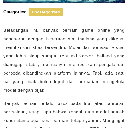
Categories:
Uncategorized
Belakangan ini, banyak pemain game online yang
penasaran dengan keseruan slot thailand yang dikenal
memiliki ciri khas tersendiri. Mulai dari sensasi visual
yang lebih hidup sampai reputasi server thailand yang
dianggap stabil, semuanya memberikan pengalaman
berbeda dibandingkan platform lainnya. Tapi, ada satu
hal yang tidak boleh luput dari perhatian: mengelola
modal dengan bijak.
Banyak pemain terlalu fokus pada fitur atau tampilan
permainan, tetapi lupa bahwa kendali atas modal adalah
kunci utama agar sesi bermain tetap nyaman. Mengingat