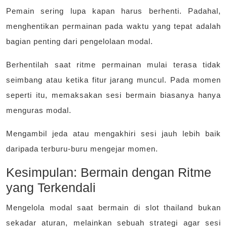
Pemain sering lupa kapan harus berhenti. Padahal,
menghentikan permainan pada waktu yang tepat adalah
bagian penting dari pengelolaan modal.
Berhentilah saat ritme permainan mulai terasa tidak
seimbang atau ketika fitur jarang muncul. Pada momen
seperti itu, memaksakan sesi bermain biasanya hanya
menguras modal.
Mengambil jeda atau mengakhiri sesi jauh lebih baik
daripada terburu-buru mengejar momen.
Kesimpulan: Bermain dengan Ritme
yang Terkendali
Mengelola modal saat bermain di slot thailand bukan
sekadar aturan, melainkan sebuah strategi agar sesi