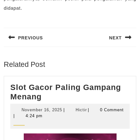
didapat.
Navigasi
pos
PREVIOUS
NEXT
Previous
Next
post:
post:
Related Post
Slot Gacor Paling Gampang
Slot
Menang
Gacor
November
Hictir
November 16, 2025
|
Hictir
|
0 Comment
Paling
16,
|
4:24 pm
2025
Gampang
Menang