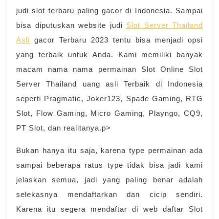
judi slot terbaru paling gacor di Indonesia. Sampai
bisa diputuskan website judi
Slot Server Thailand
Asli
gacor Terbaru 2023 tentu bisa menjadi opsi
yang terbaik untuk Anda. Kami memiliki banyak
macam nama nama permainan Slot Online Slot
Server Thailand uang asli Terbaik di Indonesia
seperti Pragmatic, Joker123, Spade Gaming, RTG
Slot, Flow Gaming, Micro Gaming, Playngo, CQ9,
PT Slot, dan realitanya.p>
Bukan hanya itu saja, karena type permainan ada
sampai beberapa ratus type tidak bisa jadi kami
jelaskan semua, jadi yang paling benar adalah
selekasnya mendaftarkan dan cicip sendiri.
Karena itu segera mendaftar di web daftar Slot