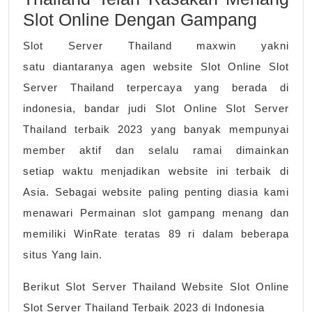
Slot Online Dengan Gampang
Slot Server Thailand maxwin yakni
satu diantaranya agen website Slot Online Slot
Server Thailand terpercaya yang berada di
indonesia, bandar judi Slot Online Slot Server
Thailand terbaik 2023 yang banyak mempunyai
member aktif dan selalu ramai dimainkan
setiap waktu menjadikan website ini terbaik di
Asia. Sebagai website paling penting diasia kami
menawari Permainan slot gampang menang dan
memiliki WinRate teratas 89 ri dalam beberapa
situs Yang lain.
Berikut Slot Server Thailand Website Slot Online
Slot Server Thailand Terbaik 2023 di Indonesia