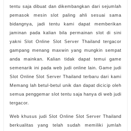
tentu saja dibuat dan dikembangkan dari sejumlah
pemasok mesin slot paling ahli sesuai sama
bidangnya, jadi tentu kami dapat memberikan
jaminan pada kalian bila permainan slot di sini
yakni Slot Online Slot Server Thailand tergacor
gampang menang maxwin yang mungkin sempat
anda mainkan. Kalian tidak dapat temui game
semenarik ini pada web judi online lain. Game judi
Slot Online Slot Server Thailand terbaru dari kami
Memang lah betul-betul unik dan dapat dicicip oleh
semua penggemar slot tentu saja hanya di web judi
tergacor.
Web khusus judi Slot Online Slot Server Thailand
berkualitas yang telah sudah memiliki jumlah