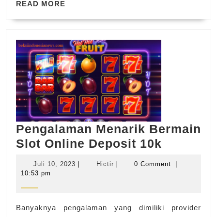
READ
READ MORE
MORE
Pengalaman Menarik Bermain
Pengala
Slot Online Deposit 10k
Menarik
Juli
Hictir
Juli 10, 2023
|
Hictir
|
0 Comment
|
Bermain
10,
10:53 pm
2023
Slot
Online
Banyaknya pengalaman yang dimiliki provider
Deposit