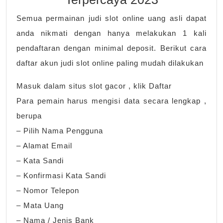
Semua permainan judi slot online uang asli dapat
anda nikmati dengan hanya melakukan 1 kali
pendaftaran dengan minimal deposit. Berikut cara
daftar akun judi slot online paling mudah dilakukan
Masuk dalam situs slot gacor , klik Daftar
Para pemain harus mengisi data secara lengkap ,
berupa
– Pilih Nama Pengguna
– Alamat Email
– Kata Sandi
– Konfirmasi Kata Sandi
– Nomor Telepon
– Mata Uang
– Nama / Jenis Bank