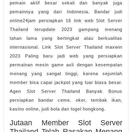
pemain aktif besar sekali dan banyak juga
pemainnya yang dari Indonesia. Bandar judi
online24jam persiapkan 16 link web Slot Server
Thailand terupdate 2023 gampang menang
tahan lama yang bertingkat atau berkualitas
internasional. Link Slot Server Thailand maxwin
2023 Paling baru jadi web yang persiapkan
permainan mesin game asli dengan kesempatan
menang yang sangat tinggi, karena sejumlah
member bisa capai jackpot yang luar biasa besar.
Agen Slot Server Thailand Banyak Bonus
persiapkan bandar ceme, oker, tembak ikan,
kasino online, judi bola dan togel hongkong.
Jutaan Member Slot Server
Thailand Telah Rasakan Menang