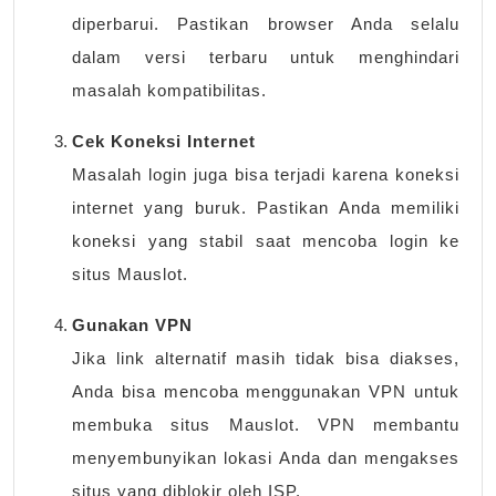
diperbarui. Pastikan browser Anda selalu
dalam versi terbaru untuk menghindari
masalah kompatibilitas.
Cek Koneksi Internet
Masalah login juga bisa terjadi karena koneksi
internet yang buruk. Pastikan Anda memiliki
koneksi yang stabil saat mencoba login ke
situs Mauslot.
Gunakan VPN
Jika link alternatif masih tidak bisa diakses,
Anda bisa mencoba menggunakan VPN untuk
membuka situs Mauslot. VPN membantu
menyembunyikan lokasi Anda dan mengakses
situs yang diblokir oleh ISP.