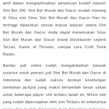
aktif dalam mengoptimalkan penemuan kreatif industri
Slot Bet 200. Slot Bet Murah dan Gacor mudah menang
di Situs slot Situs Slot Bet Murah dan Gacor Hari Ini
tertinggi dipastikan sesuai masuk anjuran utama Slot
Bet Murah dan Gacor. Anda dapat menemukan Situs
Slot Bet Murah dan Gacor brand blockbuster seperti
Tarzan, Game of Thrones, sampai Lara Croft Tomb
Raider.
Bandar judi online sudah mengakibatkan banyak
surprise untuk pemain judi Slot Bet Murah dan Gacor di
Indonesia dan sudah sukses berikan keuntungan
tambahan jackpot yang makin bertambah besar sekali
untuk beberapa player slot terbaru tanah air. Mesin slot
yang sudah dipersiapkan oleh slot Terbaru ini sebetulnya