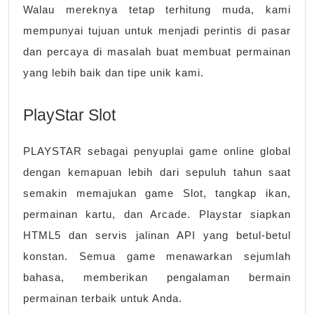
Walau mereknya tetap terhitung muda, kami
mempunyai tujuan untuk menjadi perintis di pasar
dan percaya di masalah buat membuat permainan
yang lebih baik dan tipe unik kami.
PlayStar Slot
PLAYSTAR sebagai penyuplai game online global
dengan kemapuan lebih dari sepuluh tahun saat
semakin memajukan game Slot, tangkap ikan,
permainan kartu, dan Arcade. Playstar siapkan
HTML5 dan servis jalinan API yang betul-betul
konstan. Semua game menawarkan sejumlah
bahasa, memberikan pengalaman bermain
permainan terbaik untuk Anda.