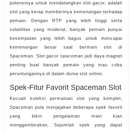
potensinya untuk mendatangkan slot gacor, adalah
slot yang kerap memberinya kemenangan terhadap
pemain. Dengan RTP yang lebih tinggi serta
volatilitas yang moderat, banyak pemain punyai
kesempatan yang lebih bagus untuk mencapai
kemenangan besar saat bermain slot di
Spaceman. Slot gacor spaceman jadi daya magnet
penting buat banyak pemain yang mau coba
peruntungannya di dalam dunia slot online.
Spek-Fitur Favorit Spaceman Slot
Kecuali koleksi permainan slot yang komplet,
Spaceman pula menjajakan beberapa spek favorit
yang bikin pengalaman main kian
menggembirakan. Sejumlah spek yang dapat