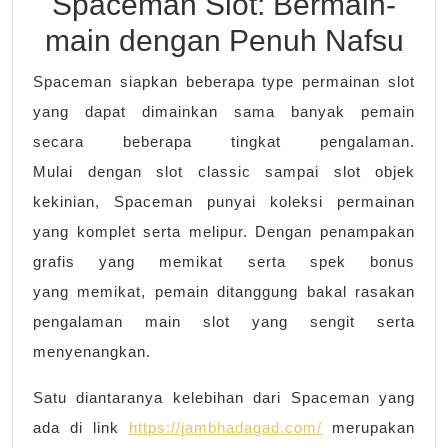
Spaceman Slot: Bermain-
yang
main dengan Penuh Nafsu
Tidak
Bisa
Spaceman siapkan beberapa type permainan slot
Dilewatkan!
yang dapat dimainkan sama banyak pemain
secara beberapa tingkat pengalaman.
Mulai dengan slot classic sampai slot objek
kekinian, Spaceman punyai koleksi permainan
yang komplet serta melipur. Dengan penampakan
grafis yang memikat serta spek bonus
yang memikat, pemain ditanggung bakal rasakan
pengalaman main slot yang sengit serta
menyenangkan.
Satu diantaranya kelebihan dari Spaceman yang
ada di link
https://jambhadagad.com/
merupakan