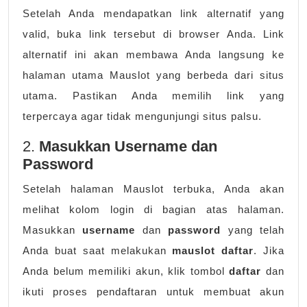
Setelah Anda mendapatkan link alternatif yang
valid, buka link tersebut di browser Anda. Link
alternatif ini akan membawa Anda langsung ke
halaman utama Mauslot yang berbeda dari situs
utama. Pastikan Anda memilih link yang
terpercaya agar tidak mengunjungi situs palsu.
2.
Masukkan Username dan
Password
Setelah halaman Mauslot terbuka, Anda akan
melihat kolom login di bagian atas halaman.
Masukkan
username
dan
password
yang telah
Anda buat saat melakukan
mauslot daftar
. Jika
Anda belum memiliki akun, klik tombol
daftar
dan
ikuti proses pendaftaran untuk membuat akun