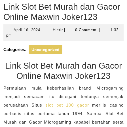
Link Slot Bet Murah dan Gacor
Online Maxwin Joker123
April
Hictir
April 16, 2024
|
Hictir
|
0 Comment
|
1:32
16,
pm
2024
Categories:
Uncategorized
Link Slot Bet Murah dan Gacor
Online Maxwin Joker123
Permulaan mula keberhasilan brand Microgaming
menjadi semacam itu disegani tentunya semenjak
perusahaan Situs
slot bet 100 gacor
merilis casino
berbasis situs pertama tahun 1994. Sampai Slot Bet
Murah dan Gacor Microgaming kapabel bertahan serta