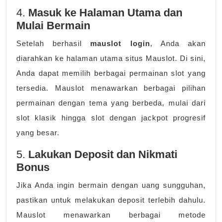
4.
Masuk ke Halaman Utama dan
Mulai Bermain
Setelah berhasil
mauslot login
, Anda akan
diarahkan ke halaman utama situs Mauslot. Di sini,
Anda dapat memilih berbagai permainan slot yang
tersedia. Mauslot menawarkan berbagai pilihan
permainan dengan tema yang berbeda, mulai dari
slot klasik hingga slot dengan jackpot progresif
yang besar.
5.
Lakukan Deposit dan Nikmati
Bonus
Jika Anda ingin bermain dengan uang sungguhan,
pastikan untuk melakukan deposit terlebih dahulu.
Mauslot menawarkan berbagai metode