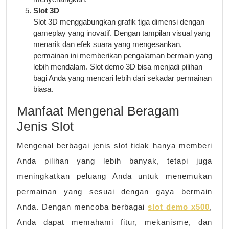
Slot 3D
Slot 3D menggabungkan grafik tiga dimensi dengan
gameplay yang inovatif. Dengan tampilan visual yang
menarik dan efek suara yang mengesankan,
permainan ini memberikan pengalaman bermain yang
lebih mendalam. Slot demo 3D bisa menjadi pilihan
bagi Anda yang mencari lebih dari sekadar permainan
biasa.
Manfaat Mengenal Beragam
Jenis Slot
Mengenal berbagai jenis slot tidak hanya memberi
Anda pilihan yang lebih banyak, tetapi juga
meningkatkan peluang Anda untuk menemukan
permainan yang sesuai dengan gaya bermain
Anda. Dengan mencoba berbagai
slot demo x500
,
Anda dapat memahami fitur, mekanisme, dan