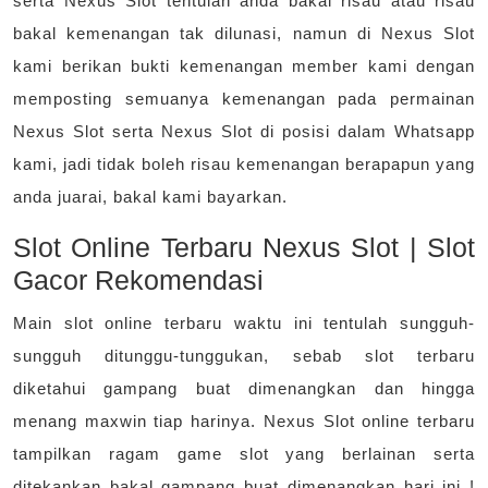
serta Nexus Slot tentulah anda bakal risau atau risau
bakal kemenangan tak dilunasi, namun di Nexus Slot
kami berikan bukti kemenangan member kami dengan
memposting semuanya kemenangan pada permainan
Nexus Slot serta Nexus Slot di posisi dalam Whatsapp
kami, jadi tidak boleh risau kemenangan berapapun yang
anda juarai, bakal kami bayarkan.
Slot Online Terbaru Nexus Slot | Slot
Gacor Rekomendasi
Main slot online terbaru waktu ini tentulah sungguh-
sungguh ditunggu-tunggukan, sebab slot terbaru
diketahui gampang buat dimenangkan dan hingga
menang maxwin tiap harinya. Nexus Slot online terbaru
tampilkan ragam game slot yang berlainan serta
ditekankan bakal gampang buat dimenangkan hari ini !