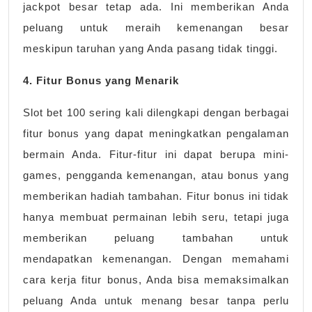
jackpot besar tetap ada. Ini memberikan Anda
peluang untuk meraih kemenangan besar
meskipun taruhan yang Anda pasang tidak tinggi.
4. Fitur Bonus yang Menarik
Slot bet 100 sering kali dilengkapi dengan berbagai
fitur bonus yang dapat meningkatkan pengalaman
bermain Anda. Fitur-fitur ini dapat berupa mini-
games, pengganda kemenangan, atau bonus yang
memberikan hadiah tambahan. Fitur bonus ini tidak
hanya membuat permainan lebih seru, tetapi juga
memberikan peluang tambahan untuk
mendapatkan kemenangan. Dengan memahami
cara kerja fitur bonus, Anda bisa memaksimalkan
peluang Anda untuk menang besar tanpa perlu