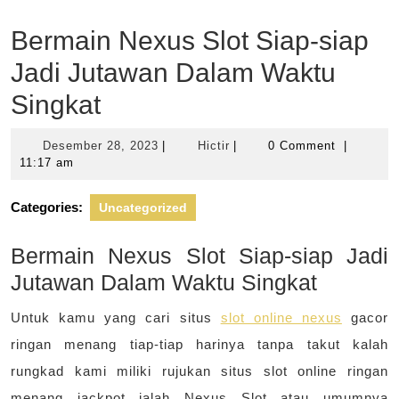
Bermain Nexus Slot Siap-siap
Jadi Jutawan Dalam Waktu
Singkat
Desember
Hictir
Desember 28, 2023
|
Hictir
|
0 Comment
|
28,
11:17 am
2023
Categories:
Uncategorized
Bermain Nexus Slot Siap-siap Jadi
Jutawan Dalam Waktu Singkat
Untuk kamu yang cari situs
slot online nexus
gacor
ringan menang tiap-tiap harinya tanpa takut kalah
rungkad kami miliki rujukan situs slot online ringan
menang jackpot ialah Nexus Slot atau umumnya