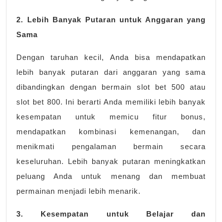
2. Lebih Banyak Putaran untuk Anggaran yang
Sama
Dengan taruhan kecil, Anda bisa mendapatkan
lebih banyak putaran dari anggaran yang sama
dibandingkan dengan bermain slot bet 500 atau
slot bet 800. Ini berarti Anda memiliki lebih banyak
kesempatan untuk memicu fitur bonus,
mendapatkan kombinasi kemenangan, dan
menikmati pengalaman bermain secara
keseluruhan. Lebih banyak putaran meningkatkan
peluang Anda untuk menang dan membuat
permainan menjadi lebih menarik.
3. Kesempatan untuk Belajar dan