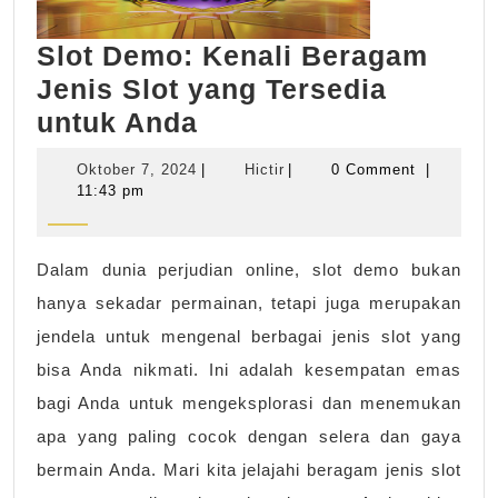
Slot Demo: Kenali Beragam
Jenis Slot yang Tersedia
Slot
untuk Anda
Demo:
Oktober
Hictir
Oktober 7, 2024
|
Hictir
|
0 Comment
|
Kenali
7,
11:43 pm
2024
Beragam
Jenis
Dalam dunia perjudian online, slot demo bukan
Slot
hanya sekadar permainan, tetapi juga merupakan
yang
jendela untuk mengenal berbagai jenis slot yang
Tersedia
bisa Anda nikmati. Ini adalah kesempatan emas
untuk
bagi Anda untuk mengeksplorasi dan menemukan
Anda
apa yang paling cocok dengan selera dan gaya
bermain Anda. Mari kita jelajahi beragam jenis slot