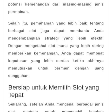
potensi kemenangan dari masing-masing jenis
permainan.
Selain itu, pemahaman yang lebih baik tentang
berbagai slot juga dapat membantu Anda
mengembangkan strategi yang lebih efektif.
Dengan mengetahui slot mana yang lebih sering
memberikan kemenangan, Anda dapat membuat
keputusan yang lebih cerdas ketika akhirnya
memutuskan untuk bermain dengan uang
sungguhan.
Bersiap untuk Memilih Slot yang
Tepat
Sekarang, setelah Anda mengenal berbagai jenis
slot, saatnya untuk mengambil langkah