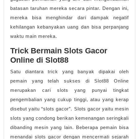
batasan taruhan mereka secara pintar. Dengan ini,
mereka bisa menghindar dari dampak negatif
kehilangan kebanyakan uang dan bisa perpanjang
waktu main mereka.
Trick Bermain Slots Gacor
Online di Slot88
Satu diantara trick yang banyak dipakai oleh
pemain yang telah sukses di Slot88 Online
merupakan cari slots yang punyai tingkat
pengembalian yang cukup tinggi, atau yang kerap
disebut yaitu “slots gacor”. Slots gacor yaitu mesin
slots yang condong berikan kemenangan seringkali
dibanding mesin yang lain. Beberapa pemain bisa
menandai slots gacor dengan mencermati sejarah