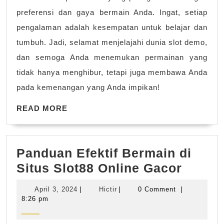
preferensi dan gaya bermain Anda. Ingat, setiap
pengalaman adalah kesempatan untuk belajar dan
tumbuh. Jadi, selamat menjelajahi dunia slot demo,
dan semoga Anda menemukan permainan yang
tidak hanya menghibur, tetapi juga membawa Anda
pada kemenangan yang Anda impikan!
READ
READ MORE
MORE
Panduan Efektif Bermain di
Pandu
Situs Slot88 Online Gacor
Efektif
April
Hictir
April 3, 2024
|
Hictir
|
0 Comment
|
Berma
3,
8:26 pm
2024
di