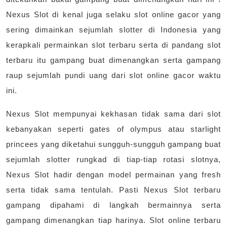
Nexus Slot di kenal juga selaku slot online gacor yang
sering dimainkan sejumlah slotter di Indonesia yang
kerapkali permainkan slot terbaru serta di pandang slot
terbaru itu gampang buat dimenangkan serta gampang
raup sejumlah pundi uang dari slot online gacor waktu
ini.
Nexus Slot mempunyai kekhasan tidak sama dari slot
kebanyakan seperti gates of olympus atau starlight
princees yang diketahui sungguh-sungguh gampang buat
sejumlah slotter rungkad di tiap-tiap rotasi slotnya,
Nexus Slot hadir dengan model permainan yang fresh
serta tidak sama tentulah. Pasti Nexus Slot terbaru
gampang dipahami di langkah bermainnya serta
gampang dimenangkan tiap harinya. Slot online terbaru