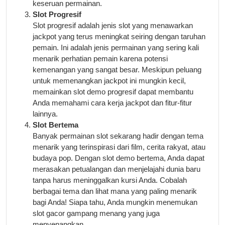
keseruan permainan.
Slot Progresif
Slot progresif adalah jenis slot yang menawarkan
jackpot yang terus meningkat seiring dengan taruhan
pemain. Ini adalah jenis permainan yang sering kali
menarik perhatian pemain karena potensi
kemenangan yang sangat besar. Meskipun peluang
untuk memenangkan jackpot ini mungkin kecil,
memainkan slot demo progresif dapat membantu
Anda memahami cara kerja jackpot dan fitur-fitur
lainnya.
Slot Bertema
Banyak permainan slot sekarang hadir dengan tema
menarik yang terinspirasi dari film, cerita rakyat, atau
budaya pop. Dengan slot demo bertema, Anda dapat
merasakan petualangan dan menjelajahi dunia baru
tanpa harus meninggalkan kursi Anda. Cobalah
berbagai tema dan lihat mana yang paling menarik
bagi Anda! Siapa tahu, Anda mungkin menemukan
slot gacor gampang menang yang juga
menyenangkan.