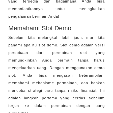
yang tersedia dan bagaimana Anda bisa
memanfaatkannya untuk meningkatkan
pengalaman bermain Anda!
Memahami Slot Demo
Sebelum kita melangkah lebih jauh, mari kita
pahami apa itu slot demo. Slot demo adalah versi
percobaan dari permainan slot yang
memungkinkan Anda bermain tanpa harus
mengeluarkan uang. Dengan menggunakan demo
slot, Anda bisa mengasah keterampilan,
memahami mekanisme permainan, dan bahkan
mencoba strategi baru tanpa risiko finansial. Ini
adalah langkah pertama yang cerdas sebelum
terjun ke dalam permainan dengan uang