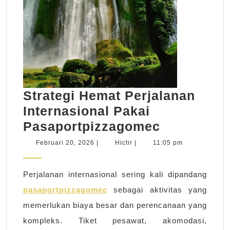
Strategi Hemat Perjalanan
Internasional Pakai
Strategi
Pasaportpizzagomec
Hemat
Februari
Hictir
Februari 20, 2026
|
Hictir
|
11:05 pm
20,
Perjalanan
2026
Internasio
Perjalanan internasional sering kali dipandang
Pakai
pasaportpizzagomec
sebagai aktivitas yang
Pasaportp
memerlukan biaya besar dan perencanaan yang
kompleks. Tiket pesawat, akomodasi,