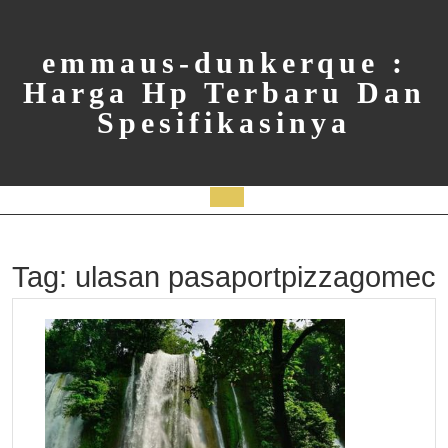
Skip
to
content
emmaus-dunkerque :
Harga Hp Terbaru Dan
Spesifikasinya
Open
Button
Tag:
ulasan pasaportpizzagomec