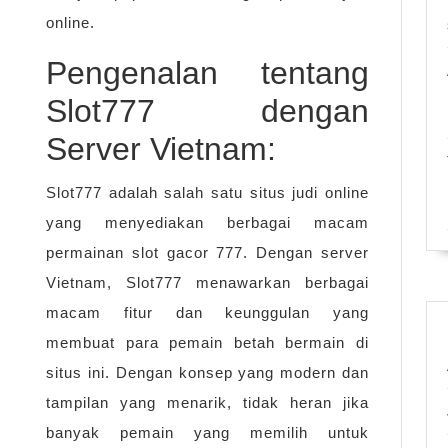
online.
Pengenalan tentang
Slot777 dengan
Server Vietnam:
Slot777 adalah salah satu situs judi online
yang menyediakan berbagai macam
permainan slot gacor 777. Dengan server
Vietnam, Slot777 menawarkan berbagai
macam fitur dan keunggulan yang
membuat para pemain betah bermain di
situs ini. Dengan konsep yang modern dan
tampilan yang menarik, tidak heran jika
banyak pemain yang memilih untuk