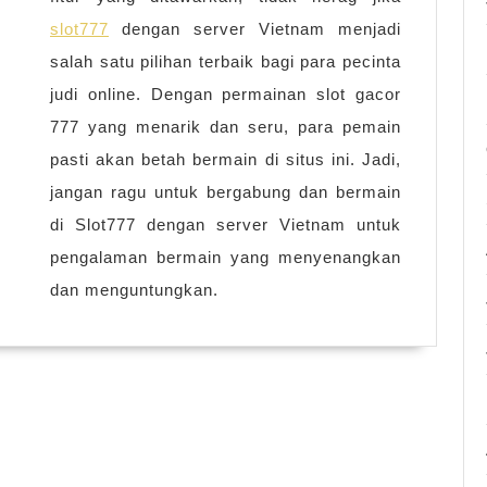
slot777
dengan server Vietnam menjadi
salah satu pilihan terbaik bagi para pecinta
judi online. Dengan permainan slot gacor
777 yang menarik dan seru, para pemain
pasti akan betah bermain di situs ini. Jadi,
jangan ragu untuk bergabung dan bermain
di Slot777 dengan server Vietnam untuk
pengalaman bermain yang menyenangkan
dan menguntungkan.