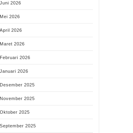
Juni 2026
Mei 2026
April 2026
Maret 2026
Februari 2026
Januari 2026
Desember 2025
November 2025
Oktober 2025
September 2025