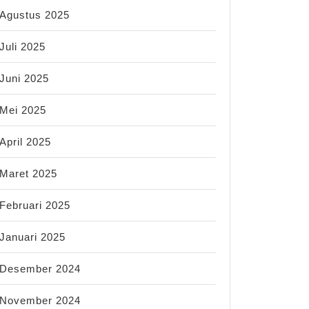
Agustus 2025
Juli 2025
Juni 2025
Mei 2025
April 2025
Maret 2025
Februari 2025
Januari 2025
Desember 2024
November 2024