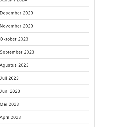
Desember 2023
November 2023
Oktober 2023
September 2023
Agustus 2023
Juli 2023
Juni 2023
Mei 2023
April 2023