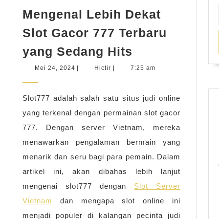
Mengenal Lebih Dekat
Slot Gacor 777 Terbaru
Mengenal
yang Sedang Hits
Lebih
Mei
Hictir
Mei 24, 2024
|
Hictir
|
7:25 am
Dekat
24,
2024
Slot
Slot777 adalah salah satu situs judi online
Gacor
yang terkenal dengan permainan slot gacor
777
777. Dengan server Vietnam, mereka
Terbaru
menawarkan pengalaman bermain yang
yang
menarik dan seru bagi para pemain. Dalam
Sedang
artikel ini, akan dibahas lebih lanjut
Hits
mengenai slot777 dengan
Slot Server
Vietnam
dan mengapa slot online ini
menjadi populer di kalangan pecinta judi