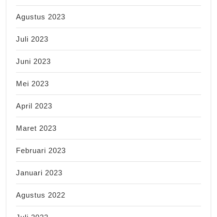
Agustus 2023
Juli 2023
Juni 2023
Mei 2023
April 2023
Maret 2023
Februari 2023
Januari 2023
Agustus 2022