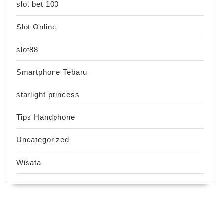
slot bet 100
Slot Online
slot88
Smartphone Tebaru
starlight princess
Tips Handphone
Uncategorized
Wisata