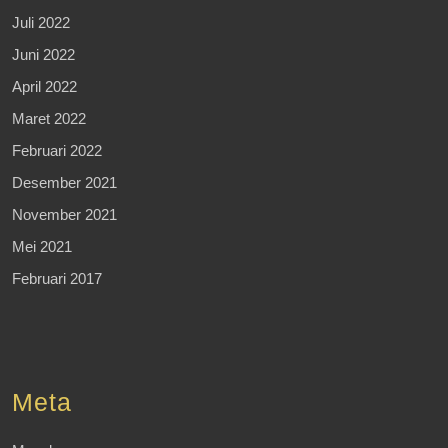
Juli 2022
Juni 2022
April 2022
Maret 2022
Februari 2022
Desember 2021
November 2021
Mei 2021
Februari 2017
Meta