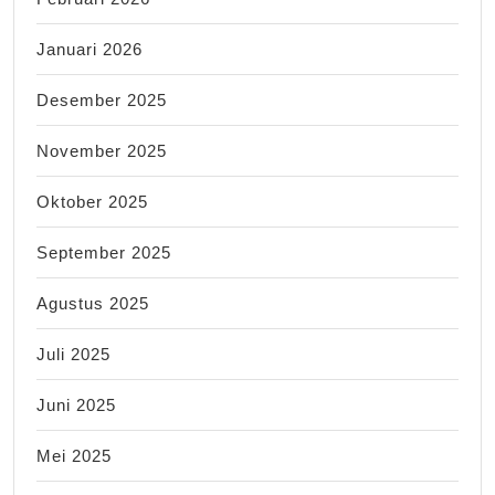
Januari 2026
Desember 2025
November 2025
Oktober 2025
September 2025
Agustus 2025
Juli 2025
Juni 2025
Mei 2025