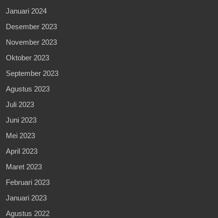
Januari 2024
Desember 2023
November 2023
Oktober 2023
September 2023
Agustus 2023
Juli 2023
Juni 2023
Mei 2023
April 2023
Maret 2023
Februari 2023
Januari 2023
Agustus 2022