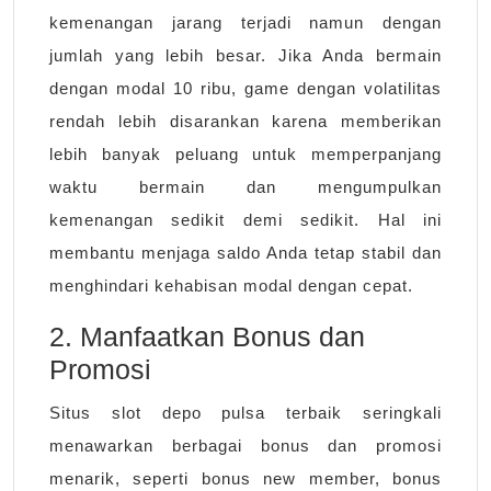
kemenangan jarang terjadi namun dengan
jumlah yang lebih besar. Jika Anda bermain
dengan modal 10 ribu, game dengan volatilitas
rendah lebih disarankan karena memberikan
lebih banyak peluang untuk memperpanjang
waktu bermain dan mengumpulkan
kemenangan sedikit demi sedikit. Hal ini
membantu menjaga saldo Anda tetap stabil dan
menghindari kehabisan modal dengan cepat.
2. Manfaatkan Bonus dan
Promosi
Situs slot depo pulsa terbaik seringkali
menawarkan berbagai bonus dan promosi
menarik, seperti bonus new member, bonus