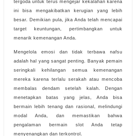
tergoda untuk terus mengejar kekalahan karena
ini bisa mengakibatkan kerugian yang lebih
besar. Demikian pula, jika Anda telah mencapai
target keuntungan, pertimbangkan untuk
menarik kemenangan Anda.
Mengelola emosi dan tidak terbawa nafsu
adalah hal yang sangat penting. Banyak pemain
seringkali kehilangan semua kemenangan
mereka karena terlalu serakah atau mencoba
membalas dendam setelah kalah. Dengan
menetapkan batas yang jelas, Anda bisa
bermain lebih tenang dan rasional, melindungi
modal Anda, dan memastikan bahwa
pengalaman bermain slot Anda tetap
menyenangkan dan terkontrol.