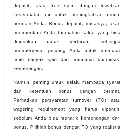
deposit, atau free spin. Jangan lewatkan
kesempatan ini untuk meningkatkan modal
bermain Anda. Bonus deposit, misalnya, akan
memberikan Anda tambahan saldo yang bisa
digunakan untuk bertaruh, sehingga
memperbesar peluang Anda untuk memutar
lebih banyak spin dan mencapai kombinasi
kemenangan.
Namun, penting untuk selalu membaca syarat
dan ketentuan bonus dengan cermat.
Perhatikan persyaratan turnover (TO) atau
wagering requirement yang harus dipenuhi
sebelum Anda bisa menarik kemenangan dari
bonus. Pilihlah bonus dengan TO yang realistis