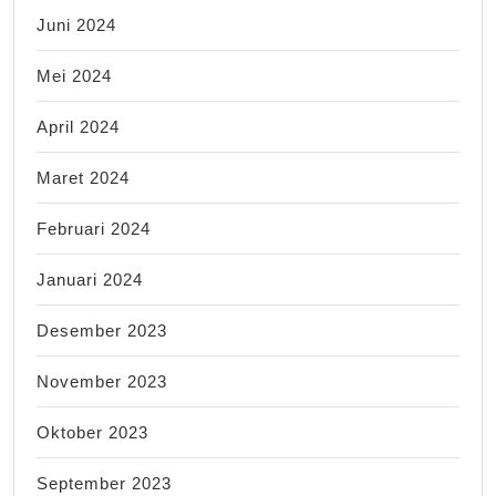
Juni 2024
Mei 2024
April 2024
Maret 2024
Februari 2024
Januari 2024
Desember 2023
November 2023
Oktober 2023
September 2023