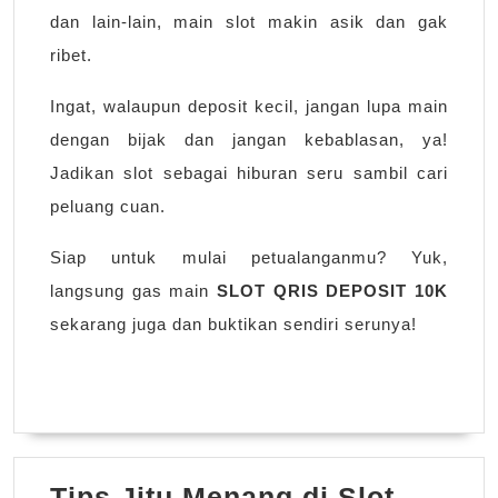
dan lain-lain, main slot makin asik dan gak
ribet.
Ingat, walaupun deposit kecil, jangan lupa main
dengan bijak dan jangan kebablasan, ya!
Jadikan slot sebagai hiburan seru sambil cari
peluang cuan.
Siap untuk mulai petualanganmu? Yuk,
langsung gas main
SLOT QRIS DEPOSIT 10K
sekarang juga dan buktikan sendiri serunya!
Tips Jitu Menang di Slot