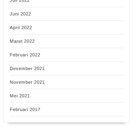
Juli 2022
Juni 2022
April 2022
Maret 2022
Februari 2022
Desember 2021
November 2021
Mei 2021
Februari 2017