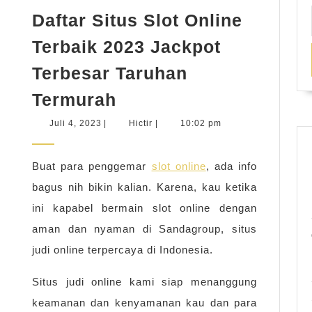
Daftar Situs Slot Online
Terbaik 2023 Jackpot
Terbesar Taruhan
Daftar
Termurah
Situs
Juli
Hictir
Juli 4, 2023
|
Hictir
|
10:02 pm
Slot
4,
2023
Online
Buat para penggemar
slot online
, ada info
Terbaik
bagus nih bikin kalian. Karena, kau ketika
2023
ini kapabel bermain slot online dengan
Jackpot
aman dan nyaman di Sandagroup, situs
Terbesar
judi online terpercaya di Indonesia.
Taruhan
Termurah
Situs judi online kami siap menanggung
keamanan dan kenyamanan kau dan para