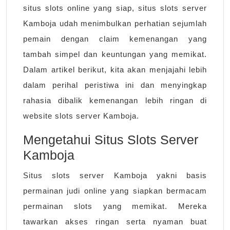
situs slots online yang siap, situs slots server
Kamboja udah menimbulkan perhatian sejumlah
pemain dengan claim kemenangan yang
tambah simpel dan keuntungan yang memikat.
Dalam artikel berikut, kita akan menjajahi lebih
dalam perihal peristiwa ini dan menyingkap
rahasia dibalik kemenangan lebih ringan di
website slots server Kamboja.
Mengetahui Situs Slots Server
Kamboja
Situs slots server Kamboja yakni basis
permainan judi online yang siapkan bermacam
permainan slots yang memikat. Mereka
tawarkan akses ringan serta nyaman buat