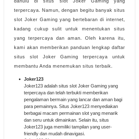
dahulu di situs slot Joker Gaming yang
terpercaya. Namun, dengan begitu banyak situs
slot Joker Gaming yang bertebaran di internet,
kadang cukup sulit untuk menentukan situs
yang terpercaya dan aman. Oleh karena itu,
kami akan memberikan panduan lengkap daftar
situs slot Joker Gaming terpercaya untuk
membantu Anda menemukan situs terbaik.
Joker123
Joker123 adalah situs slot Joker Gaming yang
terpercaya dan telah terbukti memberikan
pengalaman bermain yang lancar dan aman bagi
para pemainnya. Situs Joker123 menyediakan
berbagai macam permainan slot yang menarik
dan seru untuk dimainkan. Selain itu, situs
Joker123 juga memiliki tampilan yang user-
friendly dan mudah dinavigasi.