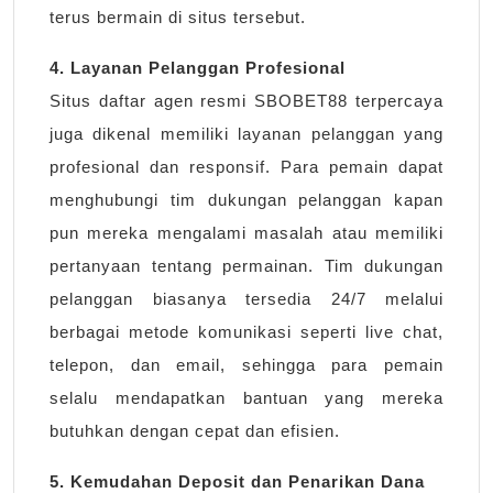
terus bermain di situs tersebut.
4. Layanan Pelanggan Profesional
Situs daftar agen resmi SBOBET88 terpercaya
juga dikenal memiliki layanan pelanggan yang
profesional dan responsif. Para pemain dapat
menghubungi tim dukungan pelanggan kapan
pun mereka mengalami masalah atau memiliki
pertanyaan tentang permainan. Tim dukungan
pelanggan biasanya tersedia 24/7 melalui
berbagai metode komunikasi seperti live chat,
telepon, dan email, sehingga para pemain
selalu mendapatkan bantuan yang mereka
butuhkan dengan cepat dan efisien.
5. Kemudahan Deposit dan Penarikan Dana