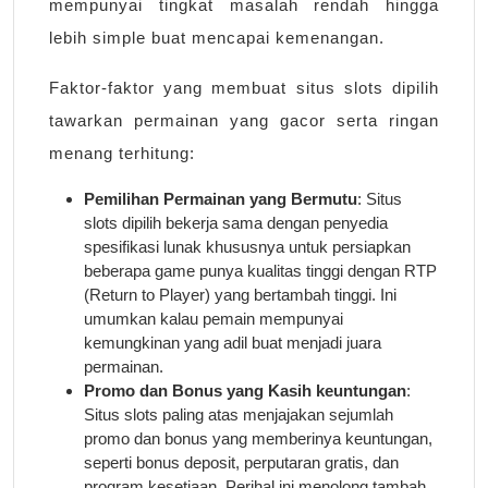
mempunyai tingkat masalah rendah hingga
lebih simple buat mencapai kemenangan.
Faktor-faktor yang membuat situs slots dipilih
tawarkan permainan yang gacor serta ringan
menang terhitung:
Pemilihan Permainan yang Bermutu
: Situs
slots dipilih bekerja sama dengan penyedia
spesifikasi lunak khususnya untuk persiapkan
beberapa game punya kualitas tinggi dengan RTP
(Return to Player) yang bertambah tinggi. Ini
umumkan kalau pemain mempunyai
kemungkinan yang adil buat menjadi juara
permainan.
Promo dan Bonus yang Kasih keuntungan
:
Situs slots paling atas menjajakan sejumlah
promo dan bonus yang memberinya keuntungan,
seperti bonus deposit, perputaran gratis, dan
program kesetiaan. Perihal ini menolong tambah