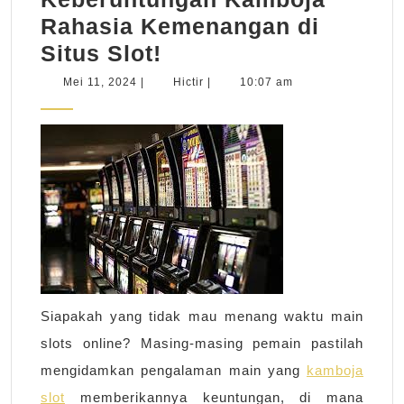
Rahasia Kemenangan di
Keberuntungan
Situs Slot!
Kamboja
Mei
Hictir
Mei 11, 2024
|
Hictir
|
10:07 am
11,
Rahasia
2024
Kemenangan
di
Situs
Slot!
Siapakah yang tidak mau menang waktu main
slots online? Masing-masing pemain pastilah
mengidamkan pengalaman main yang
kamboja
slot
memberikannya keuntungan, di mana