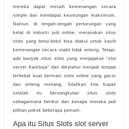
mereka dapat meraih kemenangan secara
simple dan mendapat keuntungan maksimum.
Namun, di tengah-tengah pertarungan yang
ketat di industri judi online, merasakan situs
slots yang betul-betul bisa diakui untuk kasih
kemenangan secara stabil tidak enteng. Tetapi,
ada banyak situs slots yang menjajakan “slot
server Kamboja” dan diketahui menjadi tempat
terhebat buat bermain slots online yang gacor
dan enteng menang. Silahkan kita kupas
setelah itu bersangkutan situs slots
sebagaimana berikut dan kenapa mereka jadi
pilihan pokok beberapa pemain.
Apa itu Situs Slots slot server