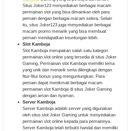
Situs Joker123 menyediakan berbagai macam
permainan slot yang bisa dimainkan oleh para
pemain dengan berbagai macam selera. Selain
itu, situs Joker123 juga menyediakan berbagai
macam promo menarik yang bisa membuat
pemain mendapatkan keuntungan lebih.
Slot Kamboja
Slot Kamboja merupakan salah satu kategori
permainan slot online yang tersedia di situs Joker
Gaming. Permainan slot Kamboja memiliki tema
yang unik dan menarik serta dilengkapi dengan
fitur-fitur bonus yang menguntungkan. Para
pemain dapat menikmati berbagai macam
permainan slot Kamboja di situs Joker Gaming
dengan aman dan nyaman.
Server
Kamboja
Server Kamboja adalah server yang digunakan
oleh situs slot Joker Gaming untuk menyediakan
permainan slot online kepada para pemainnya.
Server Kamboja telah terbukti handal dan memiliki