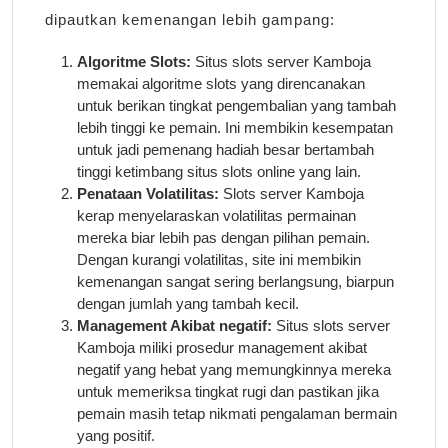
dipautkan kemenangan lebih gampang:
Algoritme Slots:
Situs slots server Kamboja
memakai algoritme slots yang direncanakan
untuk berikan tingkat pengembalian yang tambah
lebih tinggi ke pemain. Ini membikin kesempatan
untuk jadi pemenang hadiah besar bertambah
tinggi ketimbang situs slots online yang lain.
Penataan Volatilitas:
Slots server Kamboja
kerap menyelaraskan volatilitas permainan
mereka biar lebih pas dengan pilihan pemain.
Dengan kurangi volatilitas, site ini membikin
kemenangan sangat sering berlangsung, biarpun
dengan jumlah yang tambah kecil.
Management Akibat negatif:
Situs slots server
Kamboja miliki prosedur management akibat
negatif yang hebat yang memungkinnya mereka
untuk memeriksa tingkat rugi dan pastikan jika
pemain masih tetap nikmati pengalaman bermain
yang positif.