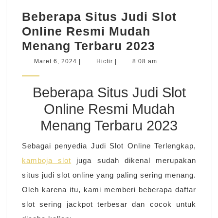
Beberapa Situs Judi Slot
Online Resmi Mudah
Beberapa
Menang Terbaru 2023
Situs
Maret
Hictir
Maret 6, 2024
|
Hictir
|
8:08 am
6,
Judi
2024
Slot
Beberapa Situs Judi Slot
Online
Online Resmi Mudah
Resmi
Menang Terbaru 2023
Mudah
Menang
Sebagai penyedia Judi Slot Online Terlengkap,
Terbaru
kamboja slot
juga sudah dikenal merupakan
2023
situs judi slot online yang paling sering menang.
Oleh karena itu, kami memberi beberapa daftar
slot sering jackpot terbesar dan cocok untuk