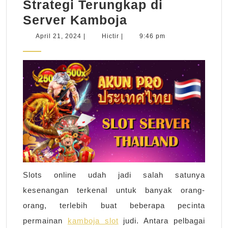
Strategi Terungkap di
Berkah
Server Kamboja
Kemenangan
April
Hictir
April 21, 2024
|
Hictir
|
9:46 pm
21,
Strategi
2024
Terungkap
di
Server
Kamboja
Slots online udah jadi salah satunya
kesenangan terkenal untuk banyak orang-
orang, terlebih buat beberapa pecinta
permainan
kamboja slot
judi. Antara pelbagai