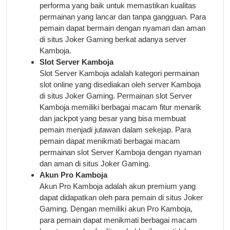
performa yang baik untuk memastikan kualitas
permainan yang lancar dan tanpa gangguan. Para
pemain dapat bermain dengan nyaman dan aman
di situs Joker Gaming berkat adanya server
Kamboja.
Slot Server Kamboja
Slot Server Kamboja adalah kategori permainan
slot online yang disediakan oleh server Kamboja
di situs Joker Gaming. Permainan slot Server
Kamboja memiliki berbagai macam fitur menarik
dan jackpot yang besar yang bisa membuat
pemain menjadi jutawan dalam sekejap. Para
pemain dapat menikmati berbagai macam
permainan slot Server Kamboja dengan nyaman
dan aman di situs Joker Gaming.
Akun Pro Kamboja
Akun Pro Kamboja adalah akun premium yang
dapat didapatkan oleh para pemain di situs Joker
Gaming. Dengan memiliki akun Pro Kamboja,
para pemain dapat menikmati berbagai macam