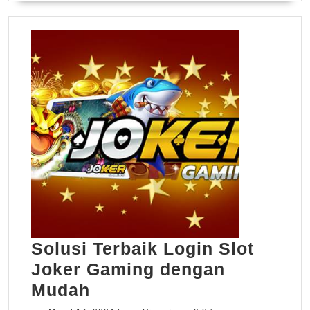
Solusi Terbaik Login Slot
Joker Gaming dengan
Solusi
Mudah