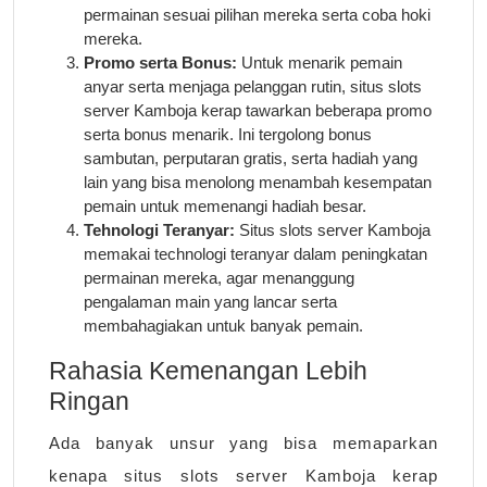
permainan sesuai pilihan mereka serta coba hoki
mereka.
Promo serta Bonus:
Untuk menarik pemain
anyar serta menjaga pelanggan rutin, situs slots
server Kamboja kerap tawarkan beberapa promo
serta bonus menarik. Ini tergolong bonus
sambutan, perputaran gratis, serta hadiah yang
lain yang bisa menolong menambah kesempatan
pemain untuk memenangi hadiah besar.
Tehnologi Teranyar:
Situs slots server Kamboja
memakai technologi teranyar dalam peningkatan
permainan mereka, agar menanggung
pengalaman main yang lancar serta
membahagiakan untuk banyak pemain.
Rahasia Kemenangan Lebih
Ringan
Ada banyak unsur yang bisa memaparkan
kenapa situs slots server Kamboja kerap