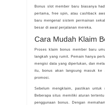
Bonus slot member baru biasanya hadi
pertama, free spin, atau cashback aw
baru mengenal sistem permainan seka
besar di awal perjalanan mereka.
Cara Mudah Klaim B
Proses klaim bonus member baru umu
langkah yang rumit. Pemain hanya perlu
mengisi data yang diperlukan, dan mela
itu, bonus akan langsung masuk ke 
promosi.
Sebelum mengklaim, pastikan untuk 
Beberapa situs memiliki aturan tertentu
penggunaan bonus. Dengan memahami 