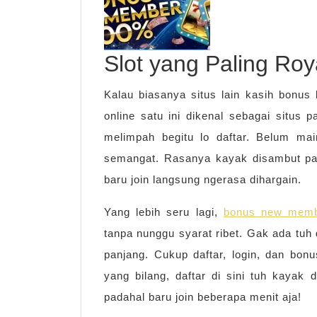
Slot yang Paling Ro
Kalau biasanya situs lain kasih bonus 
online satu ini dikenal sebagai situs
melimpah begitu lo daftar. Belum ma
semangat. Rasanya kayak disambut paka
baru join langsung ngerasa dihargain.
Yang lebih seru lagi,
bonus new mem
tanpa nunggu syarat ribet. Gak ada tuh
panjang. Cukup daftar, login, dan bon
yang bilang, daftar di sini tuh kayak 
padahal baru join beberapa menit aja!