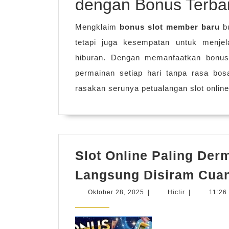
dengan Bonus Terba
Mengklaim
bonus slot member baru
bu
tetapi juga kesempatan untuk menjel
hiburan. Dengan memanfaatkan bonus 
permainan setiap hari tanpa rasa bos
rasakan serunya petualangan slot online
Slot Online Paling De
Langsung Disiram Cuan
Oktober
Hictir
Oktober 28, 2025
|
Hictir
|
11:26
28,
2025