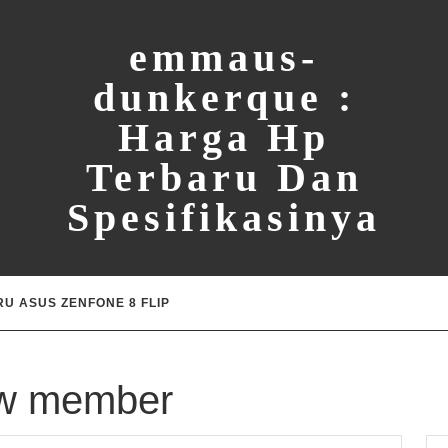
emmaus-
dunkerque :
Harga Hp
Terbaru Dan
Spesifikasinya
U ASUS ZENFONE 8 FLIP
ew member