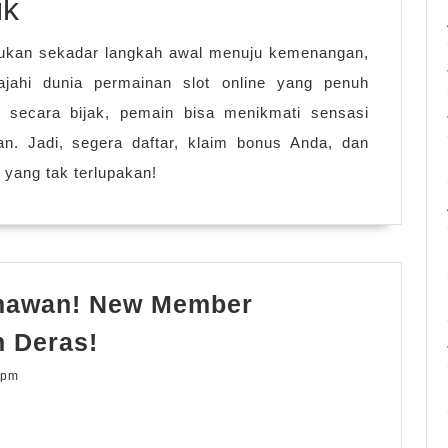
ik
kan sekadar langkah awal menuju kemenangan,
ajahi dunia permainan slot online yang penuh
secara bijak, pemain bisa menikmati sensasi
an. Jadi, segera daftar, klaim bonus Anda, dan
 yang tak terlupakan!
rmawan! New Member
Slot
 Deras!
Online
 pm
Paling
Dermawan!