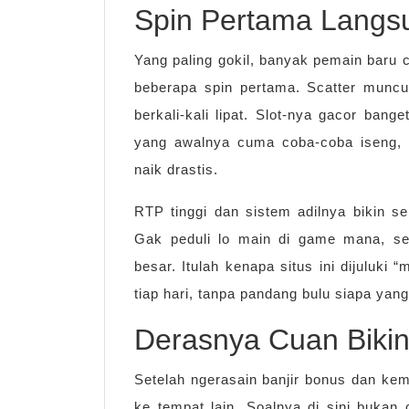
Spin Pertama Langs
Yang paling gokil, banyak pemain baru 
beberapa spin pertama. Scatter muncu
berkali-kali lipat. Slot-nya gacor ban
yang awalnya cuma coba-coba iseng, 
naik drastis.
RTP tinggi dan sistem adilnya bikin
Gak peduli lo main di game mana, set
besar. Itulah kenapa situs ini dijuluki
tiap hari, tanpa pandang bulu siapa yan
Derasnya Cuan Bikin
Setelah ngerasain banjir bonus dan kem
ke tempat lain. Soalnya di sini bukan