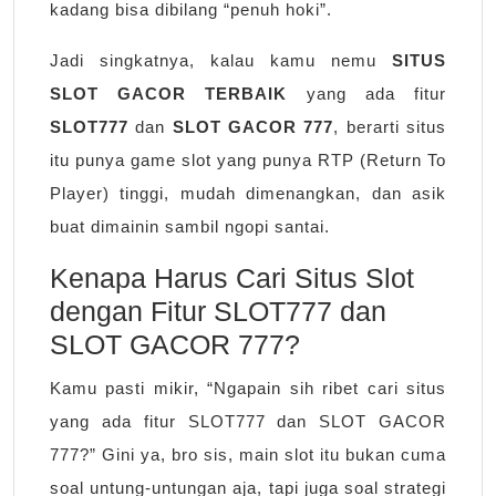
kadang bisa dibilang “penuh hoki”.
Jadi singkatnya, kalau kamu nemu
SITUS
SLOT GACOR TERBAIK
yang ada fitur
SLOT777
dan
SLOT GACOR 777
, berarti situs
itu punya game slot yang punya RTP (Return To
Player) tinggi, mudah dimenangkan, dan asik
buat dimainin sambil ngopi santai.
Kenapa Harus Cari Situs Slot
dengan Fitur SLOT777 dan
SLOT GACOR 777?
Kamu pasti mikir, “Ngapain sih ribet cari situs
yang ada fitur SLOT777 dan SLOT GACOR
777?” Gini ya, bro sis, main slot itu bukan cuma
soal untung-untungan aja, tapi juga soal strategi