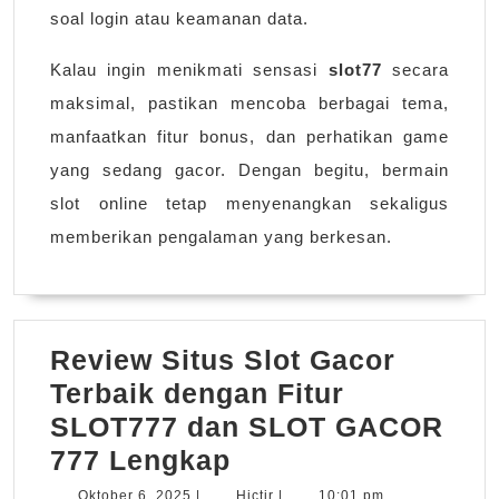
soal login atau keamanan data.
Kalau ingin menikmati sensasi
slot77
secara
maksimal, pastikan mencoba berbagai tema,
manfaatkan fitur bonus, dan perhatikan game
yang sedang gacor. Dengan begitu, bermain
slot online tetap menyenangkan sekaligus
memberikan pengalaman yang berkesan.
Review Situs Slot Gacor
Terbaik dengan Fitur
SLOT777 dan SLOT GACOR
Review
777 Lengkap
Situs
Oktober
Hictir
Oktober 6, 2025
|
Hictir
|
10:01 pm