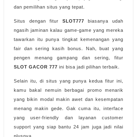
dan pemilihan situs yang tepat.
Situs dengan fitur
SLOT777
biasanya udah
ngasih jaminan kalau game-game yang mereka
tawarkan itu punya tingkat kemenangan yang
fair dan sering kasih bonus. Nah, buat yang
pengen menang gampang dan sering, fitur
SLOT GACOR 777
ini bisa jadi pilihan terbaik.
Selain itu, di situs yang punya kedua fitur ini,
kamu bakal nemuin berbagai promo menarik
yang bikin modal makin awet dan kesempatan
menang makin gede. Gak cuma itu, interface
yang user-friendly dan layanan customer
support yang siap bantu 24 jam juga jadi nilai
plusnya.