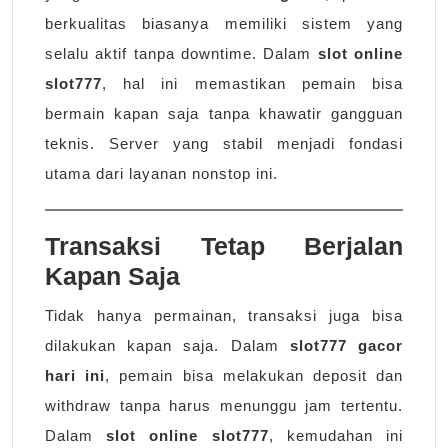
berkualitas biasanya memiliki sistem yang
selalu aktif tanpa downtime. Dalam
slot online
slot777
, hal ini memastikan pemain bisa
bermain kapan saja tanpa khawatir gangguan
teknis. Server yang stabil menjadi fondasi
utama dari layanan nonstop ini.
Transaksi Tetap Berjalan
Kapan Saja
Tidak hanya permainan, transaksi juga bisa
dilakukan kapan saja. Dalam
slot777 gacor
hari ini
, pemain bisa melakukan deposit dan
withdraw tanpa harus menunggu jam tertentu.
Dalam
slot online slot777
, kemudahan ini