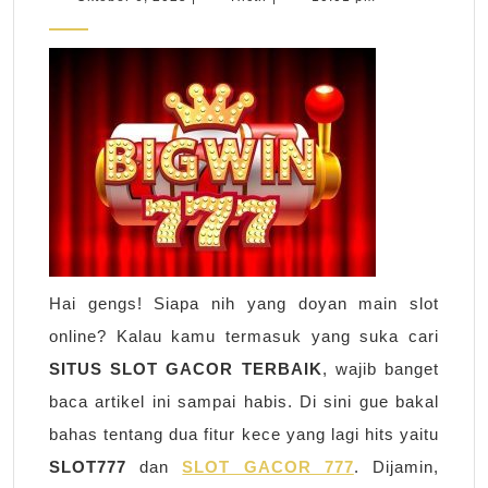
6,
Slot
2025
Gacor
Terbaik
dengan
Fitur
SLOT777
dan
SLOT
GACOR
Hai gengs! Siapa nih yang doyan main slot
777
online? Kalau kamu termasuk yang suka cari
Lengkap
SITUS SLOT GACOR TERBAIK
, wajib banget
baca artikel ini sampai habis. Di sini gue bakal
bahas tentang dua fitur kece yang lagi hits yaitu
SLOT777
dan
SLOT GACOR 777
. Dijamin,