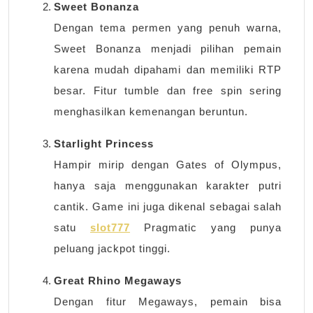
Sweet Bonanza
Dengan tema permen yang penuh warna,
Sweet Bonanza menjadi pilihan pemain
karena mudah dipahami dan memiliki RTP
besar. Fitur tumble dan free spin sering
menghasilkan kemenangan beruntun.
Starlight Princess
Hampir mirip dengan Gates of Olympus,
hanya saja menggunakan karakter putri
cantik. Game ini juga dikenal sebagai salah
satu
slot777
Pragmatic yang punya
peluang jackpot tinggi.
Great Rhino Megaways
Dengan fitur Megaways, pemain bisa