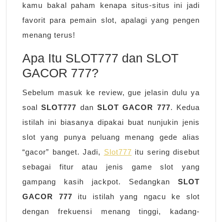
kamu bakal paham kenapa situs-situs ini jadi
favorit para pemain slot, apalagi yang pengen
menang terus!
Apa Itu SLOT777 dan SLOT
GACOR 777?
Sebelum masuk ke review, gue jelasin dulu ya
soal
SLOT777
dan
SLOT GACOR 777
. Kedua
istilah ini biasanya dipakai buat nunjukin jenis
slot yang punya peluang menang gede alias
“gacor” banget. Jadi,
Slot777
itu sering disebut
sebagai fitur atau jenis game slot yang
gampang kasih jackpot. Sedangkan
SLOT
GACOR 777
itu istilah yang ngacu ke slot
dengan frekuensi menang tinggi, kadang-