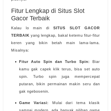
Fitur Lengkap di Situs Slot
Gacor Terbaik
Kalau lo main di
SITUS SLOT GACOR
TERBAIK
yang lengkap, bakal ketemu fitur-fitur
keren yang bikin betah main lama-lama.
Misalnya:
Fitur Auto Spin dan Turbo Spin:
Biar
kamu gak capek klik terus, bisa set auto
spin. Turbo spin juga mempercepat
putaran, bikin permainan makin seru dan
gak ngebosenin.
Game Variasi:
Mulai dari tema klasik
sampai modern, ada banyak pilihan game