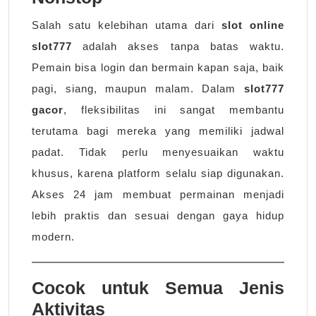
Salah satu kelebihan utama dari
slot online
slot777
adalah akses tanpa batas waktu.
Pemain bisa login dan bermain kapan saja, baik
pagi, siang, maupun malam. Dalam
slot777
gacor
, fleksibilitas ini sangat membantu
terutama bagi mereka yang memiliki jadwal
padat. Tidak perlu menyesuaikan waktu
khusus, karena platform selalu siap digunakan.
Akses 24 jam membuat permainan menjadi
lebih praktis dan sesuai dengan gaya hidup
modern.
Cocok untuk Semua Jenis
Aktivitas