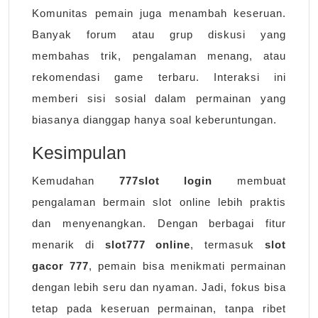
Komunitas pemain juga menambah keseruan.
Banyak forum atau grup diskusi yang
membahas trik, pengalaman menang, atau
rekomendasi game terbaru. Interaksi ini
memberi sisi sosial dalam permainan yang
biasanya dianggap hanya soal keberuntungan.
Kesimpulan
Kemudahan
777slot login
membuat
pengalaman bermain slot online lebih praktis
dan menyenangkan. Dengan berbagai fitur
menarik di
slot777 online
, termasuk
slot
gacor 777
, pemain bisa menikmati permainan
dengan lebih seru dan nyaman. Jadi, fokus bisa
tetap pada keseruan permainan, tanpa ribet