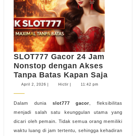
SLOT777 Gacor 24 Jam
Nonstop dengan Akses
SLOT7
Tanpa Batas Kapan Saja
Gacor
April
Hictir
April 2, 2026
|
Hictir
|
11:42 pm
2,
24
2026
Jam
Dalam dunia
slot777 gacor
, fleksibilitas
Nonsto
menjadi salah satu keunggulan utama yang
dengan
dicari oleh pemain. Tidak semua orang memiliki
Akses
waktu luang di jam tertentu, sehingga kehadiran