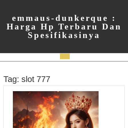
Skip
to
content
emmaus-dunkerque :
Harga Hp Terbaru Dan
Spesifikasinya
Open
Button
Tag:
slot 777