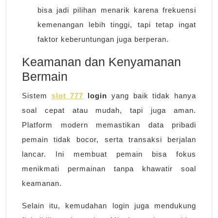
bisa jadi pilihan menarik karena frekuensi
kemenangan lebih tinggi, tapi tetap ingat
faktor keberuntungan juga berperan.
Keamanan dan Kenyamanan
Bermain
Sistem
slot 777
login
yang baik tidak hanya
soal cepat atau mudah, tapi juga aman.
Platform modern memastikan data pribadi
pemain tidak bocor, serta transaksi berjalan
lancar. Ini membuat pemain bisa fokus
menikmati permainan tanpa khawatir soal
keamanan.
Selain itu, kemudahan login juga mendukung