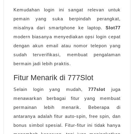
Kemudahan login ini sangat relevan untuk
pemain yang suka berpindah perangkat,
misalnya dari smartphone ke laptop.
Slot77
modern biasanya menyediakan opsi login cepat
dengan akun email atau nomor telepon yang
sudah terverifikasi, membuat pengalaman
bermain jadi lebih praktis.
Fitur Menarik di 777Slot
Selain login yang mudah,
777slot
juga
menawarkan berbagai fitur yang membuat
permainan lebih menarik. Beberapa di
antaranya adalah fitur auto-spin, free spin, dan
bonus simbol spesial. Fitur-fitur ini tidak hanya