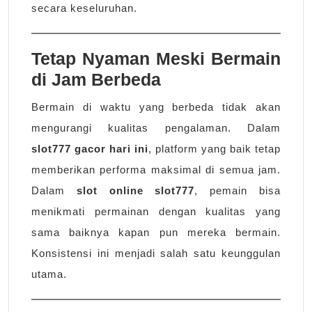
secara keseluruhan.
Tetap Nyaman Meski Bermain
di Jam Berbeda
Bermain di waktu yang berbeda tidak akan
mengurangi kualitas pengalaman. Dalam
slot777 gacor hari ini
, platform yang baik tetap
memberikan performa maksimal di semua jam.
Dalam
slot online slot777
, pemain bisa
menikmati permainan dengan kualitas yang
sama baiknya kapan pun mereka bermain.
Konsistensi ini menjadi salah satu keunggulan
utama.