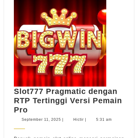
Slot777 Pragmatic dengan
RTP Tertinggi Versi Pemain
Slot777
Pro
Pragmatic
September
Hictir
September 11, 2025
|
Hictir
|
5:31 am
11,
dengan
2025
RTP