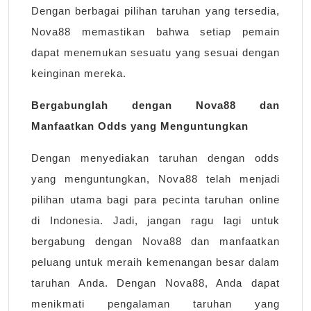
Dengan berbagai pilihan taruhan yang tersedia,
Nova88 memastikan bahwa setiap pemain
dapat menemukan sesuatu yang sesuai dengan
keinginan mereka.
Bergabunglah dengan Nova88 dan
Manfaatkan Odds yang Menguntungkan
Dengan menyediakan taruhan dengan odds
yang menguntungkan, Nova88 telah menjadi
pilihan utama bagi para pecinta taruhan online
di Indonesia. Jadi, jangan ragu lagi untuk
bergabung dengan Nova88 dan manfaatkan
peluang untuk meraih kemenangan besar dalam
taruhan Anda. Dengan Nova88, Anda dapat
menikmati pengalaman taruhan yang