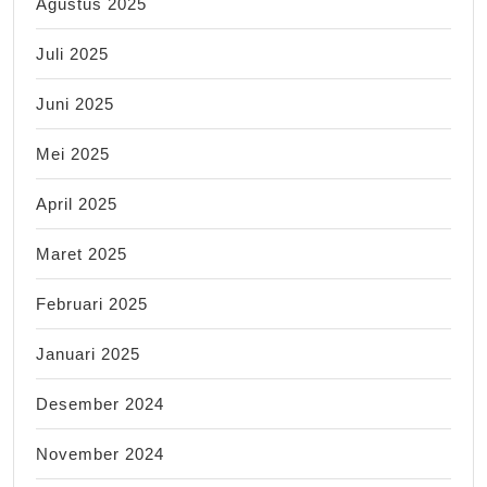
Agustus 2025
Juli 2025
Juni 2025
Mei 2025
April 2025
Maret 2025
Februari 2025
Januari 2025
Desember 2024
November 2024