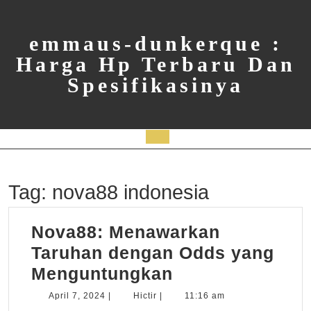
Skip
to
content
emmaus-dunkerque :
Harga Hp Terbaru Dan
Spesifikasinya
Open
Button
Tag:
nova88 indonesia
Nova88: Menawarkan
Taruhan dengan Odds yang
Nova88:
Menguntungkan
Menawarkan
April
Hictir
April 7, 2024
|
Hictir
|
11:16 am
7,