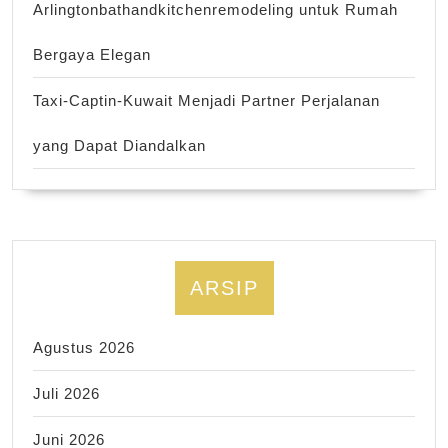
Arlingtonbathandkitchenremodeling untuk Rumah
Bergaya Elegan
Taxi-Captin-Kuwait Menjadi Partner Perjalanan
yang Dapat Diandalkan
ARSIP
Agustus 2026
Juli 2026
Juni 2026