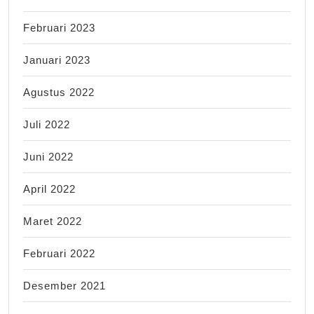
Februari 2023
Januari 2023
Agustus 2022
Juli 2022
Juni 2022
April 2022
Maret 2022
Februari 2022
Desember 2021