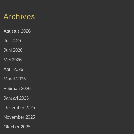
Archives
Agustus 2026
Juli 2026
Juni 2026
Mei 2026
April 2026
Maret 2026
Februari 2026
Januari 2026
Desember 2025
November 2025
Oktober 2025