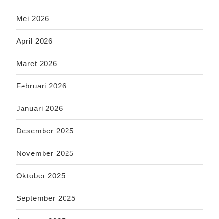
Mei 2026
April 2026
Maret 2026
Februari 2026
Januari 2026
Desember 2025
November 2025
Oktober 2025
September 2025