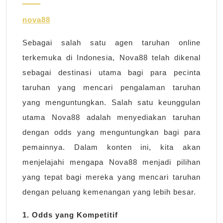
Taruhan
2024
dengan
nova88
Odds
Sebagai salah satu agen taruhan online
yang
terkemuka di Indonesia, Nova88 telah dikenal
Menguntungka
sebagai destinasi utama bagi para pecinta
taruhan yang mencari pengalaman taruhan
yang menguntungkan. Salah satu keunggulan
utama Nova88 adalah menyediakan taruhan
dengan odds yang menguntungkan bagi para
pemainnya. Dalam konten ini, kita akan
menjelajahi mengapa Nova88 menjadi pilihan
yang tepat bagi mereka yang mencari taruhan
dengan peluang kemenangan yang lebih besar.
1. Odds yang Kompetitif