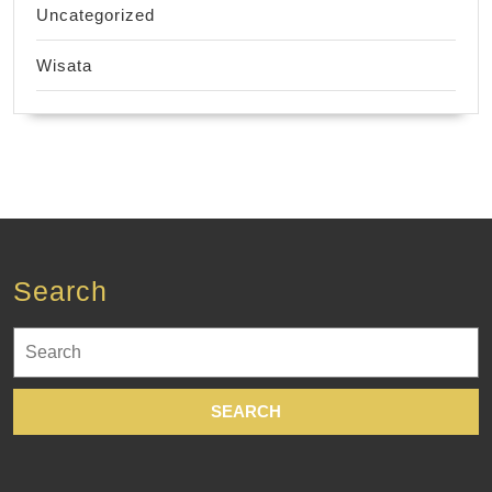
Uncategorized
Wisata
Search
Search
for: