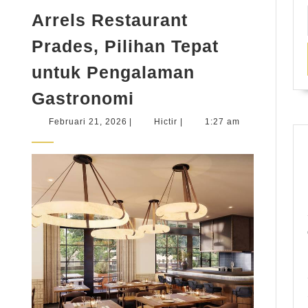
Arrels Restaurant
Prades, Pilihan Tepat
untuk Pengalaman
Arrels
Gastronomi
Restaurant
Februari
Hictir
Februari 21, 2026
|
Hictir
|
1:27 am
Prades,
21,
2026
Pilihan
Tepat
untuk
Pengalaman
Gastronomi