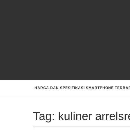
Skip
to
content
HARGA DAN SPESIFIKASI SMARTPHONE TERBAR
Tag:
kuliner arrels