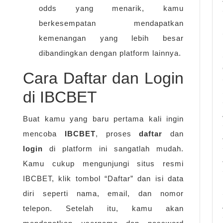
odds yang menarik, kamu
berkesempatan mendapatkan
kemenangan yang lebih besar
dibandingkan dengan platform lainnya.
Cara Daftar dan Login
di IBCBET
Buat kamu yang baru pertama kali ingin
mencoba
IBCBET
, proses
daftar
dan
login
di platform ini sangatlah mudah.
Kamu cukup mengunjungi situs resmi
IBCBET, klik tombol “Daftar” dan isi data
diri seperti nama, email, dan nomor
telepon. Setelah itu, kamu akan