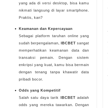
yang ada di versi desktop, bisa kamu
nikmati langsung di layar smartphone.
Praktis, kan?
Keamanan dan Kepercayaan
Sebagai platform taruhan online yang
sudah berpengalaman,
IBCBET
sangat
memperhatikan keamanan data dan
transaksi pemain. Dengan sistem
enkripsi yang kuat, kamu bisa bermain
dengan tenang tanpa khawatir data
pribadi bocor.
Odds yang Kompetitif
Salah satu daya tarik
IBCBET
adalah
odds yang mereka tawarkan. Dengan