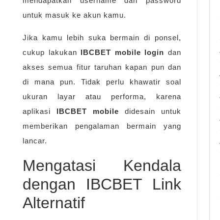
mendapatkan username dan password
untuk masuk ke akun kamu.
Jika kamu lebih suka bermain di ponsel,
cukup lakukan
IBCBET mobile login
dan
akses semua fitur taruhan kapan pun dan
di mana pun. Tidak perlu khawatir soal
ukuran layar atau performa, karena
aplikasi
IBCBET mobile
didesain untuk
memberikan pengalaman bermain yang
lancar.
Mengatasi Kendala
dengan IBCBET Link
Alternatif