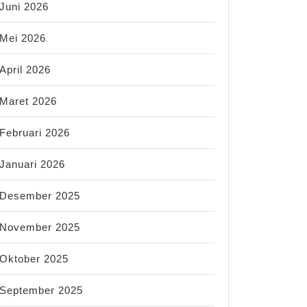
Juni 2026
Mei 2026
April 2026
Maret 2026
Februari 2026
Januari 2026
Desember 2025
November 2025
Oktober 2025
September 2025