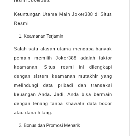
resmi Joker388.
Keuntungan Utama Main Joker388 di Situs
Resmi
Keamanan Terjamin
Salah satu alasan utama mengapa banyak
pemain memilih Joker388 adalah faktor
keamanan. Situs resmi ini dilengkapi
dengan sistem keamanan mutakhir yang
melindungi data pribadi dan transaksi
keuangan Anda. Jadi, Anda bisa bermain
dengan tenang tanpa khawatir data bocor
atau dana hilang.
Bonus dan Promosi Menarik