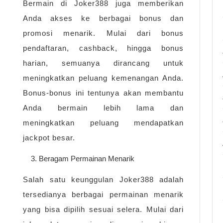
Bermain di Joker388 juga memberikan
Anda akses ke berbagai bonus dan
promosi menarik. Mulai dari bonus
pendaftaran, cashback, hingga bonus
harian, semuanya dirancang untuk
meningkatkan peluang kemenangan Anda.
Bonus-bonus ini tentunya akan membantu
Anda bermain lebih lama dan
meningkatkan peluang mendapatkan
jackpot besar.
Beragam Permainan Menarik
Salah satu keunggulan Joker388 adalah
tersedianya berbagai permainan menarik
yang bisa dipilih sesuai selera. Mulai dari