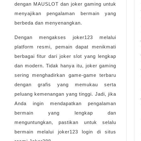
dengan MAUSLOT dan joker gaming untuk
menyajikan pengalaman bermain yang
berbeda dan menyenangkan.
Dengan mengakses joker123 melalui
platform resmi, pemain dapat menikmati
berbagai fitur dari joker slot yang lengkap
dan modern. Tidak hanya itu, joker gaming
sering menghadirkan game-game terbaru
dengan grafis yang memukau serta
peluang kemenangan yang tinggi. Jadi, jika
Anda ingin mendapatkan pengalaman
bermain yang lengkap dan
menguntungkan, pastikan untuk selalu
bermain melalui joker123 login di situs