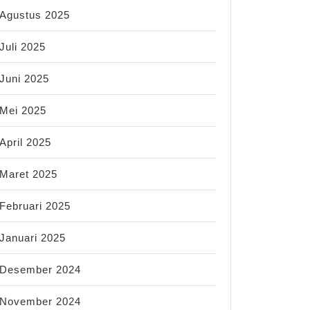
Agustus 2025
Juli 2025
Juni 2025
Mei 2025
April 2025
Maret 2025
Februari 2025
Januari 2025
Desember 2024
November 2024