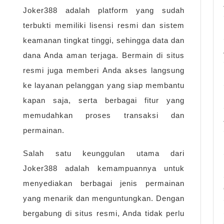
Joker388 adalah platform yang sudah
terbukti memiliki lisensi resmi dan sistem
keamanan tingkat tinggi, sehingga data dan
dana Anda aman terjaga. Bermain di situs
resmi juga memberi Anda akses langsung
ke layanan pelanggan yang siap membantu
kapan saja, serta berbagai fitur yang
memudahkan proses transaksi dan
permainan.
Salah satu keunggulan utama dari
Joker388 adalah kemampuannya untuk
menyediakan berbagai jenis permainan
yang menarik dan menguntungkan. Dengan
bergabung di situs resmi, Anda tidak perlu