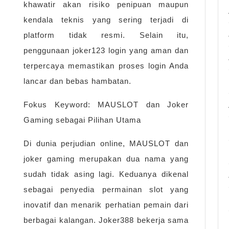
khawatir akan risiko penipuan maupun
kendala teknis yang sering terjadi di
platform tidak resmi. Selain itu,
penggunaan joker123 login yang aman dan
terpercaya memastikan proses login Anda
lancar dan bebas hambatan.
Fokus Keyword: MAUSLOT dan Joker
Gaming sebagai Pilihan Utama
Di dunia perjudian online, MAUSLOT dan
joker gaming merupakan dua nama yang
sudah tidak asing lagi. Keduanya dikenal
sebagai penyedia permainan slot yang
inovatif dan menarik perhatian pemain dari
berbagai kalangan. Joker388 bekerja sama