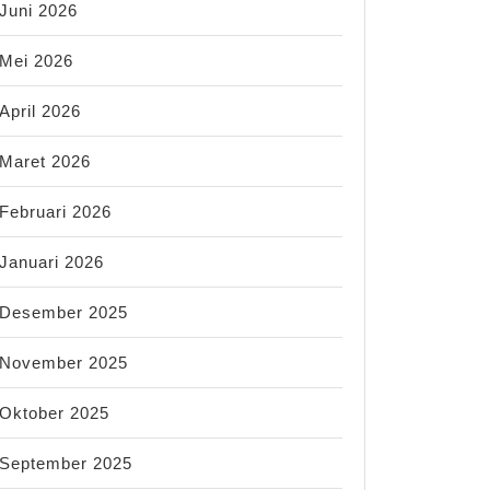
Juni 2026
Mei 2026
April 2026
Maret 2026
Februari 2026
Januari 2026
Desember 2025
November 2025
Oktober 2025
September 2025