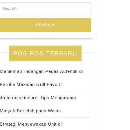
Search
for:
ngan
POS-POS TERBARU
8
Menikmati Hidangan Pedas Autentik di
Parrilla Mexican Grill Favorit
drchitrasskincure: Tips Mengurangi
Minyak Berlebih pada Wajah
mar
Strategi Menyewakan Unit di