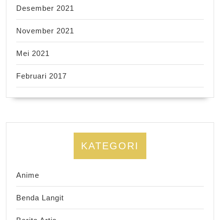
Desember 2021
November 2021
Mei 2021
Februari 2017
KATEGORI
Anime
Benda Langit