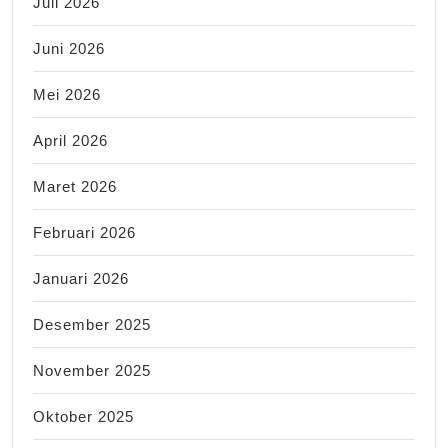
Juli 2026
Juni 2026
Mei 2026
April 2026
Maret 2026
Februari 2026
Januari 2026
Desember 2025
November 2025
Oktober 2025