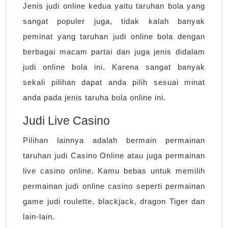
Jenis judi online kedua yaitu taruhan bola yang
sangat populer juga, tidak kalah banyak
peminat yang taruhan judi online bola dengan
berbagai macam partai dan juga jenis didalam
judi online bola ini. Karena sangat banyak
sekali pilihan dapat anda pilih sesuai minat
anda pada jenis taruha bola online ini.
Judi Live Casino
Pilihan lainnya adalah bermain permainan
taruhan judi Casino Online atau juga permainan
live casino online. Kamu bebas untuk memilih
permainan judi online casino seperti permainan
game judi roulette, blackjack, dragon Tiger dan
lain-lain.