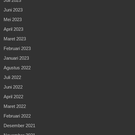
Juli 2023
Juni 2023
Mei 2023
April 2023
Maret 2023
Februari 2023
Januari 2023
Agustus 2022
Juli 2022
Juni 2022
April 2022
Maret 2022
Februari 2022
Desember 2021