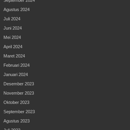
September 2024
Agustus 2024
Juli 2024
Juni 2024
Mei 2024
April 2024
Maret 2024
Februari 2024
Januari 2024
Desember 2023
November 2023
Oktober 2023
September 2023
Agustus 2023