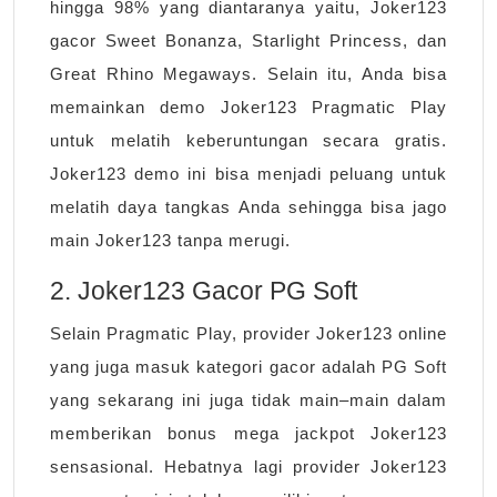
hingga 98% yang diantaranya yaitu, Joker123
gacor Sweet Bonanza, Starlight Princess, dan
Great Rhino Megaways. Selain itu, Anda bisa
memainkan demo Joker123 Pragmatic Play
untuk melatih keberuntungan secara gratis.
Joker123 demo ini bisa menjadi peluang untuk
melatih daya tangkas Anda sehingga bisa jago
main Joker123 tanpa merugi.
2. Joker123 Gacor PG Soft
Selain Pragmatic Play, provider Joker123 online
yang juga masuk kategori gacor adalah PG Soft
yang sekarang ini juga tidak main–main dalam
memberikan bonus mega jackpot Joker123
sensasional. Hebatnya lagi provider Joker123