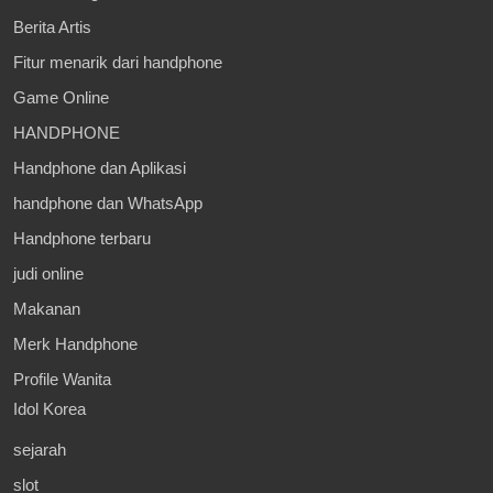
Berita Artis
Fitur menarik dari handphone
Game Online
HANDPHONE
Handphone dan Aplikasi
handphone dan WhatsApp
Handphone terbaru
judi online
Makanan
Merk Handphone
Profile Wanita
Idol Korea
sejarah
slot