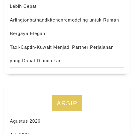
Lebih Cepat
Arlingtonbathandkitchenremodeling untuk Rumah
Bergaya Elegan
Taxi-Captin-Kuwait Menjadi Partner Perjalanan
yang Dapat Diandalkan
ARSIP
Agustus 2026