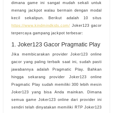
dimana game ini sangat mudah sekali untuk
menang jackpot walau bermain dengan modal
kecil sekalipun. Berikut adalah 10 situs
https://www.kindmindkids.com/
Joker123 gacor
terpercaya gampang jackpot terbesar:
1. Joker123 Gacor Pragmatic Play
Jika membicarakan provider Joker123 online
gacor yang paling terbaik saat ini, sudah pasti
jawabannya adalah Pragmatic Play. Bahkan
hingga sekarang provider Joker123 online
Pragmatic Play sudah memiliki 300 lebih mesin
Joker123 yang bisa Anda mainkan. Dimana
semua game Joker123 online dari provider ini
sendiri telah dinyatakan memiliki RTP Joker123