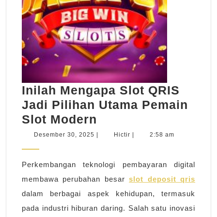
Inilah Mengapa Slot QRIS
Jadi Pilihan Utama Pemain
Inilah
Slot Modern
Mengapa
Desember
Hictir
Desember 30, 2025
|
Hictir
|
2:58 am
30,
Slot
2025
QRIS
Perkembangan teknologi pembayaran digital
Jadi
membawa perubahan besar
slot deposit qris
Pilihan
dalam berbagai aspek kehidupan, termasuk
Utama
pada industri hiburan daring. Salah satu inovasi