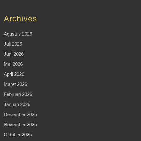
Archives
Agustus 2026
Juli 2026
Juni 2026
Mei 2026
April 2026
Maret 2026
Februari 2026
Januari 2026
Desember 2025
November 2025
Oktober 2025