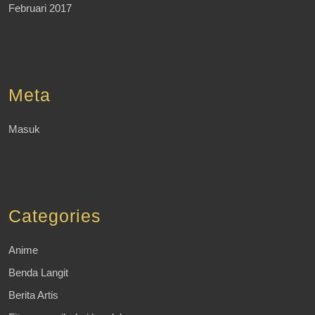
Februari 2017
Meta
Masuk
Categories
Anime
Benda Langit
Berita Artis