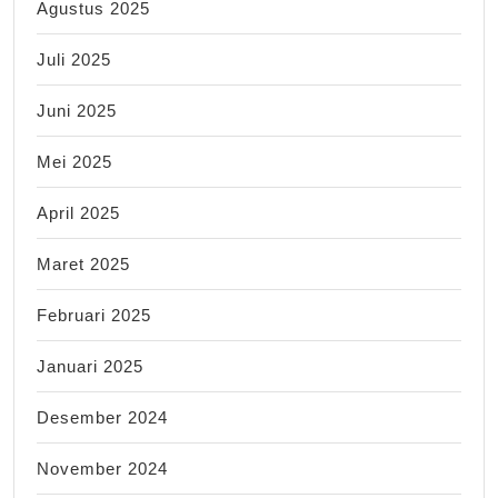
Agustus 2025
Juli 2025
Juni 2025
Mei 2025
April 2025
Maret 2025
Februari 2025
Januari 2025
Desember 2024
November 2024