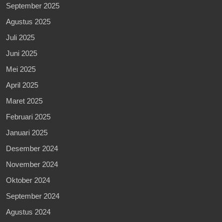
September 2025
Agustus 2025
Juli 2025
Juni 2025
Mei 2025
April 2025
Maret 2025
Februari 2025
Januari 2025
Desember 2024
November 2024
Oktober 2024
September 2024
Agustus 2024