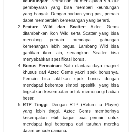
keuntungan
: Permainan ini menjajakan struktur
pembayaran yang bisa memberi keuntungan
yang banyak. Dengan paduan yang pas, pemain
dapat memperoleh kemenangan yang berarti.
Feature Wild dan Scatter
: Aztec Gems
ditambahkan ikon Wild serta Scatter yang bisa
menolong pemain mendapat gabungan
kemenangan lebih bagus. Lambang Wild bisa
gantikan ikon lain, sedangkan Scatter bisa
menyebabkan spesifikasi bonus.
Bonus Permainan
: Satu diantara daya magnet
khusus dari Aztec Gems yakni spek bonusnya.
Pemain bisa aktifkan spek bonus dengan
mendapati beberapa simbol spesifik, yang bisa
tingkatkan kesempatan untuk memenangi hadiah
besar.
RTP Tinggi
: Dengan RTP (Return to Player)
yang lebih tinggi, Aztec Gems memberinya
kesempatan lebih bagus buat pemain untuk
mendapat lagi beberapa dari taruhan mereka
dalam periode panjang.