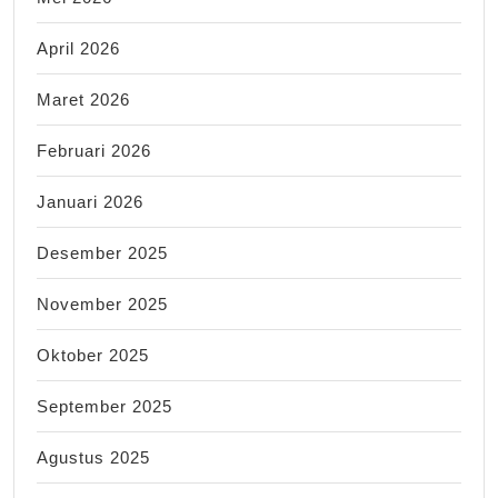
April 2026
Maret 2026
Februari 2026
Januari 2026
Desember 2025
November 2025
Oktober 2025
September 2025
Agustus 2025