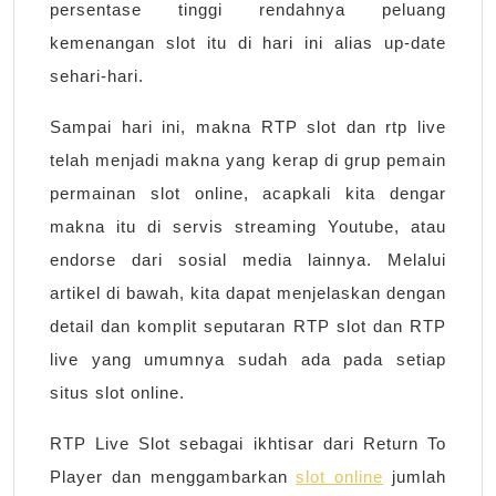
persentase tinggi rendahnya peluang
kemenangan slot itu di hari ini alias up-date
sehari-hari.
Sampai hari ini, makna RTP slot dan rtp live
telah menjadi makna yang kerap di grup pemain
permainan slot online, acapkali kita dengar
makna itu di servis streaming Youtube, atau
endorse dari sosial media lainnya. Melalui
artikel di bawah, kita dapat menjelaskan dengan
detail dan komplit seputaran RTP slot dan RTP
live yang umumnya sudah ada pada setiap
situs slot online.
RTP Live Slot sebagai ikhtisar dari Return To
Player dan menggambarkan
slot online
jumlah