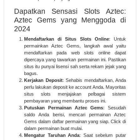
Dapatkan Sensasi Slots Aztec:
Aztec Gems yang Menggoda di
2024
Mendaftarkan di Situs Slots Online
: Untuk
permainkan Aztec Gems, langkah awal yaitu
mendaftarkan pada web slots online dapat
dipercaya yang tawarkan permainan ini. Pastikan
situs itu punyai lisensi sah serta rekam jejak yang
bagus.
Kerjakan Deposit
: Sehabis mendaftarkan, Anda
perlu lakukan deposit ke account Anda. Mayoritas
situs slots menjajakan pelbagai sistem
pembayaran yang membantu proses ini.
Putuskan Permainan Aztec Gems
: Sesudah
saldo Anda berisi, mencari permainan Aztec
Gems dalam daftar permainan yang siap. Click di
dalam permainan buat mulai.
Mengatur Taruhan Anda
: Saat sebelum putar