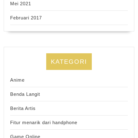
Mei 2021
Februari 2017
KATEGORI
Anime
Benda Langit
Berita Artis
Fitur menarik dari handphone
Game Online