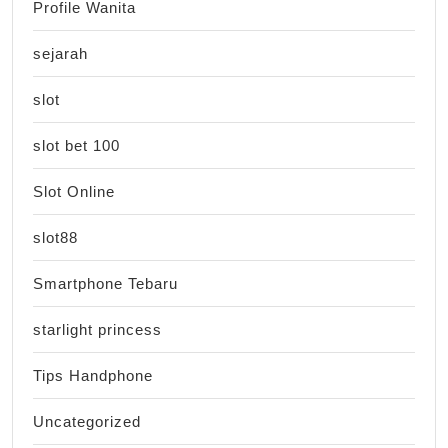
Profile Wanita
sejarah
slot
slot bet 100
Slot Online
slot88
Smartphone Tebaru
starlight princess
Tips Handphone
Uncategorized