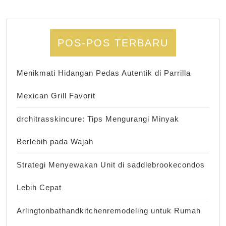
POS-POS TERBARU
Menikmati Hidangan Pedas Autentik di Parrilla
Mexican Grill Favorit
drchitrasskincure: Tips Mengurangi Minyak
Berlebih pada Wajah
Strategi Menyewakan Unit di saddlebrookecondos
Lebih Cepat
Arlingtonbathandkitchenremodeling untuk Rumah