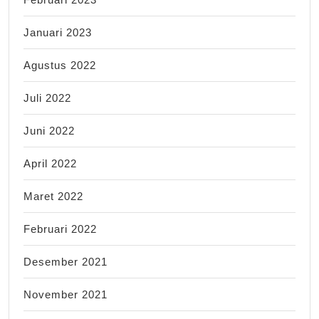
Januari 2023
Agustus 2022
Juli 2022
Juni 2022
April 2022
Maret 2022
Februari 2022
Desember 2021
November 2021