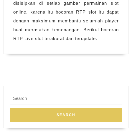
disisipkan di setiap gambar permainan slot
online, karena itu bocoran RTP slot itu dapat
dengan maksimum membantu sejumlah player
buat merasakan kemenangan. Berikut bocoran
RTP Live slot terakurat dan terupdate:
Search
for: