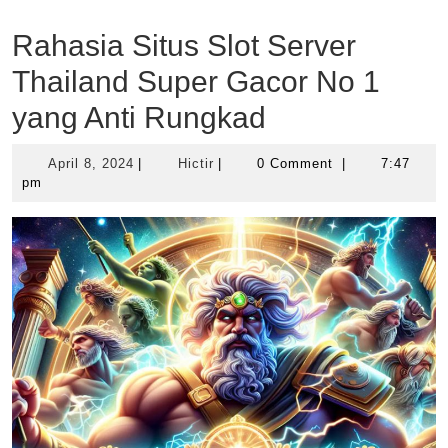
Rahasia Situs Slot Server
Thailand Super Gacor No 1
yang Anti Rungkad
April
Hictir
April 8, 2024
|
Hictir
|
0 Comment
|
7:47
8,
pm
2024