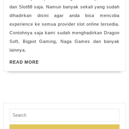
dan Slot88 saja. Namun banyak sekali yang sudah
dihadirkan disini agar anda bisa mencoba
experience ke semua provider slot online tersedia.
Contohnya saja kami sudah menghadirkan Dragon
Soft, Bigpot Gaming, Naga Games dan banyak
lainnya.
READ
READ MORE
MORE
Search
for: