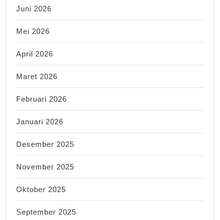
Juni 2026
Mei 2026
April 2026
Maret 2026
Februari 2026
Januari 2026
Desember 2025
November 2025
Oktober 2025
September 2025