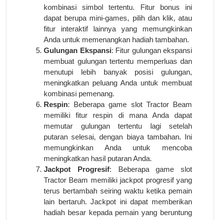
kombinasi simbol tertentu. Fitur bonus ini
dapat berupa mini-games, pilih dan klik, atau
fitur interaktif lainnya yang memungkinkan
Anda untuk memenangkan hadiah tambahan.
Gulungan Ekspansi
: Fitur gulungan ekspansi
membuat gulungan tertentu memperluas dan
menutupi lebih banyak posisi gulungan,
meningkatkan peluang Anda untuk membuat
kombinasi pemenang.
Respin
: Beberapa game slot Tractor Beam
memiliki fitur respin di mana Anda dapat
memutar gulungan tertentu lagi setelah
putaran selesai, dengan biaya tambahan. Ini
memungkinkan Anda untuk mencoba
meningkatkan hasil putaran Anda.
Jackpot Progresif
: Beberapa game slot
Tractor Beam memiliki jackpot progresif yang
terus bertambah seiring waktu ketika pemain
lain bertaruh. Jackpot ini dapat memberikan
hadiah besar kepada pemain yang beruntung