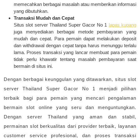
memecahkan berbagai masalah atau memberikan informasi
yang dibutuhkan.
Transaksi Mudah dan Cepat
Situs slot server Thailand Super Gacor No 1
lapas kupang
juga menyediakan berbagai metode pembayaran yang
mudah dan cepat. Para pemain dapat melakukan deposit
dan withdrawal dengan cepat tanpa harus menunggu terlalu
lama. Proses transaksi yang lancar membuat para pemain
tidak perlu khawatir tentang masalah pembayaran saat
bermain di situs ini.
Dengan berbagai keunggulan yang ditawarkan, situs slot
server Thailand Super Gacor No 1 menjadi pilihan
terbaik bagi para pemain yang mencari pengalaman
bermain slot online yang seru dan menguntungkan.
Dengan server Thailand yang aman dan stabil,
permainan slot berkualitas dari provider terbaik, layanan
customer service profesional, dan proses transaksi