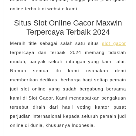
online terbaik di website kami.
Situs Slot Online Gacor Maxwin
Terpercaya Terbaik 2024
Meraih title sebagai salah satu situs
slot gacor
terpercaya dan terbaik 2024 memang tidaklah
mudah, banyak sekali rintangan yang kami lalui.
Namun semua itu kami usahakan demi
memberikan dedikasi berharga bagi setiap pemain
judi slot online yang sudah bergabung bersama
kami di Slot Gacor. Kami mendapatkan pengakuan
tersebut diraih dari hasil voting kantor pusat
perjudian internasional kepada seluruh pemain judi
online di dunia, khususnya Indonesia.