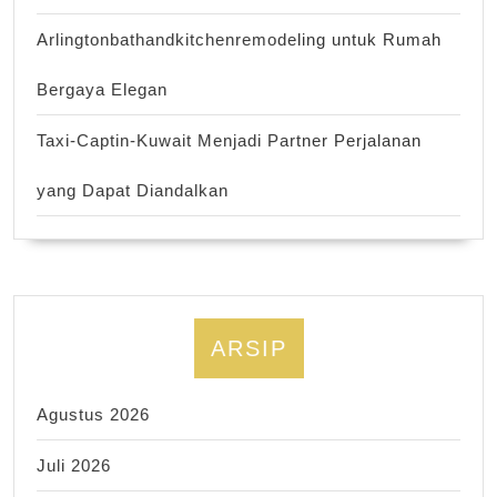
Arlingtonbathandkitchenremodeling untuk Rumah
Bergaya Elegan
Taxi-Captin-Kuwait Menjadi Partner Perjalanan
yang Dapat Diandalkan
ARSIP
Agustus 2026
Juli 2026