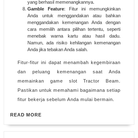
yang berhasil memenangkannya.
Gamble Feature
: Fitur ini memungkinkan
Anda untuk menggandakan atau bahkan
menggandakan kemenangan Anda dengan
cara memilih antara pilihan tertentu, seperti
menebak warna kartu atau hasil dadu.
Namun, ada risiko kehilangan kemenangan
Anda jika tebakan Anda salah.
Fitur-fitur ini dapat menambah kegembiraan
dan peluang kemenangan saat Anda
memainkan game slot Tractor Beam.
Pastikan untuk memahami bagaimana setiap
fitur bekerja sebelum Anda mulai bermain.
READ
READ MORE
MORE