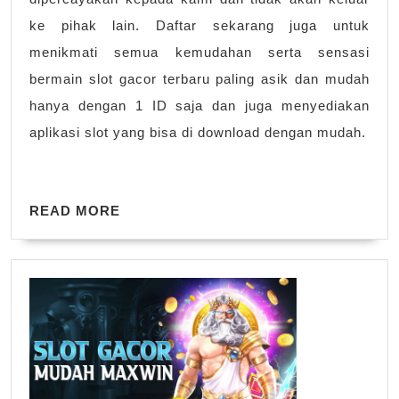
ke pihak lain. Daftar sekarang juga untuk
menikmati semua kemudahan serta sensasi
bermain slot gacor terbaru paling asik dan mudah
hanya dengan 1 ID saja dan juga menyediakan
aplikasi slot yang bisa di download dengan mudah.
READ
READ MORE
MORE