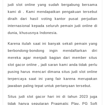
judi slot online yang sudah bergabung bersama
kami di . Kami mendapatkan pengakuan tersebut
diraih dari hasil voting kantor pusat perjudian
internasional kepada seluruh pemain judi online di
dunia, khususnya Indonesia.
Karena itulah saat ini banyak sekali pemain yang
berbondong-bondong ingin mendaftarkan diri
mereka agar menjadi bagian dari member situs
slot gacor online , jadi saran kami anda tidak perlu
pusing harus mencari dimana situs judi slot online
terpercaya saat ini yang fair karena merupakan
jawaban paling tepat untuk pertanyaan tersebut.
Situs judi slot gacor hari ini di tahun 2023 juga
tidak hanya seputaran Pragmatic Play, PG Soft