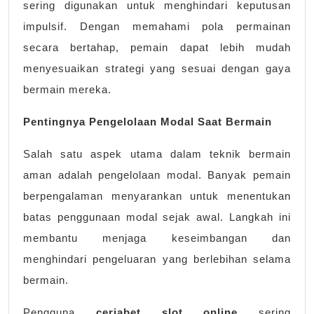
sering digunakan untuk menghindari keputusan
impulsif. Dengan memahami pola permainan
secara bertahap, pemain dapat lebih mudah
menyesuaikan strategi yang sesuai dengan gaya
bermain mereka.
Pentingnya Pengelolaan Modal Saat Bermain
Salah satu aspek utama dalam teknik bermain
aman adalah pengelolaan modal. Banyak pemain
berpengalaman menyarankan untuk menentukan
batas penggunaan modal sejak awal. Langkah ini
membantu menjaga keseimbangan dan
menghindari pengeluaran yang berlebihan selama
bermain.
Pengguna
ceriabet slot online
sering