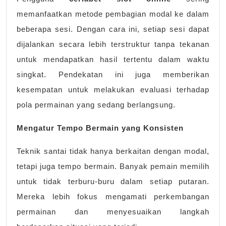
memanfaatkan metode pembagian modal ke dalam
beberapa sesi. Dengan cara ini, setiap sesi dapat
dijalankan secara lebih terstruktur tanpa tekanan
untuk mendapatkan hasil tertentu dalam waktu
singkat. Pendekatan ini juga memberikan
kesempatan untuk melakukan evaluasi terhadap
pola permainan yang sedang berlangsung.
Mengatur Tempo Bermain yang Konsisten
Teknik santai tidak hanya berkaitan dengan modal,
tetapi juga tempo bermain. Banyak pemain memilih
untuk tidak terburu-buru dalam setiap putaran.
Mereka lebih fokus mengamati perkembangan
permainan dan menyesuaikan langkah