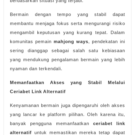
berdasarkan situasi yang terjadi.
Bermain dengan tempo yang stabil dapat
membantu menjaga fokus serta mengurangi risiko
mengambil keputusan yang kurang tepat. Dalam
komunitas pemain
mahjong ways
, pendekatan ini
sering dianggap sebagai salah satu kebiasaan
yang mendukung pengalaman bermain yang lebih
nyaman dan terkendali.
Memanfaatkan Akses yang Stabil Melalui
Ceriabet Link Alternatif
Kenyamanan bermain juga dipengaruhi oleh akses
yang lancar ke platform pilihan. Oleh karena itu,
banyak pengguna memanfaatkan
ceriabet link
alternatif
untuk memastikan mereka tetap dapat