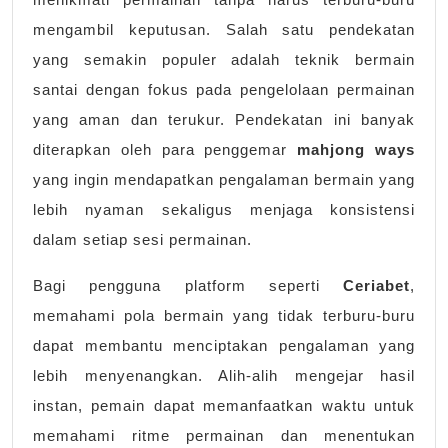
mengambil keputusan. Salah satu pendekatan
yang semakin populer adalah teknik bermain
santai dengan fokus pada pengelolaan permainan
yang aman dan terukur. Pendekatan ini banyak
diterapkan oleh para penggemar
mahjong ways
yang ingin mendapatkan pengalaman bermain yang
lebih nyaman sekaligus menjaga konsistensi
dalam setiap sesi permainan.
Bagi pengguna platform seperti
Ceriabet
,
memahami pola bermain yang tidak terburu-buru
dapat membantu menciptakan pengalaman yang
lebih menyenangkan. Alih-alih mengejar hasil
instan, pemain dapat memanfaatkan waktu untuk
memahami ritme permainan dan menentukan