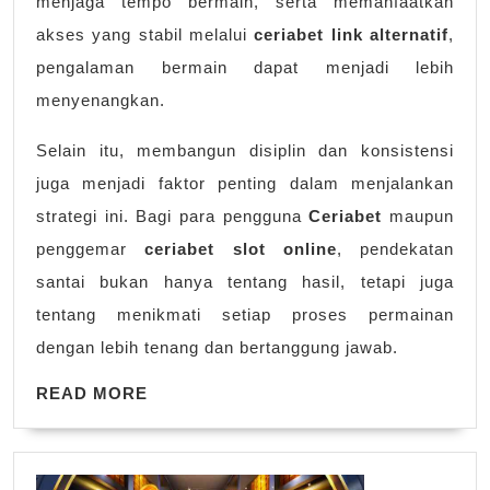
menjaga tempo bermain, serta memanfaatkan
akses yang stabil melalui
ceriabet link alternatif
,
pengalaman bermain dapat menjadi lebih
menyenangkan.
Selain itu, membangun disiplin dan konsistensi
juga menjadi faktor penting dalam menjalankan
strategi ini. Bagi para pengguna
Ceriabet
maupun
penggemar
ceriabet slot online
, pendekatan
santai bukan hanya tentang hasil, tetapi juga
tentang menikmati setiap proses permainan
dengan lebih tenang dan bertanggung jawab.
READ
READ MORE
MORE