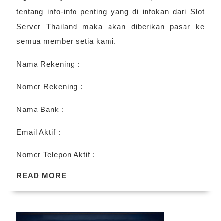
tentang info-info penting yang di infokan dari Slot
Server Thailand maka akan diberikan pasar ke
semua member setia kami.
Nama Rekening :
Nomor Rekening :
Nama Bank :
Email Aktif :
Nomor Telepon Aktif :
READ
READ MORE
MORE