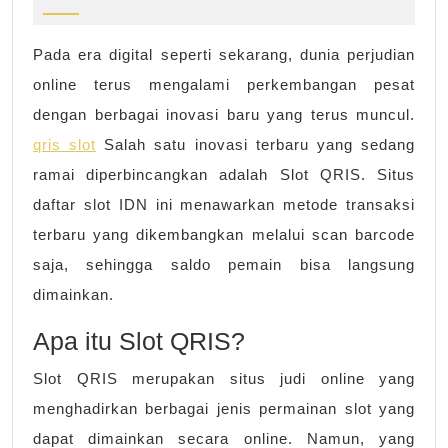
2024
Mudah
dengan
Pada era digital seperti sekarang, dunia perjudian
SLOT
online terus mengalami perkembangan pesat
QRIS:
dengan berbagai inovasi baru yang terus muncul.
Daftar
qris slot
Salah satu inovasi terbaru yang sedang
dan
ramai diperbincangkan adalah Slot QRIS. Situs
Mainkan
daftar slot IDN ini menawarkan metode transaksi
Slot
terbaru yang dikembangkan melalui scan barcode
IDN
saja, sehingga saldo pemain bisa langsung
Sekarang
dimainkan.
Apa itu Slot QRIS?
Slot QRIS merupakan situs judi online yang
menghadirkan berbagai jenis permainan slot yang
dapat dimainkan secara online. Namun, yang