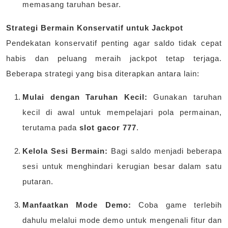
memasang taruhan besar.
Strategi Bermain Konservatif untuk Jackpot
Pendekatan konservatif penting agar saldo tidak cepat
habis dan peluang meraih jackpot tetap terjaga.
Beberapa strategi yang bisa diterapkan antara lain:
Mulai dengan Taruhan Kecil:
Gunakan taruhan
kecil di awal untuk mempelajari pola permainan,
terutama pada
slot gacor 777
.
Kelola Sesi Bermain:
Bagi saldo menjadi beberapa
sesi untuk menghindari kerugian besar dalam satu
putaran.
Manfaatkan Mode Demo:
Coba game terlebih
dahulu melalui mode demo untuk mengenali fitur dan