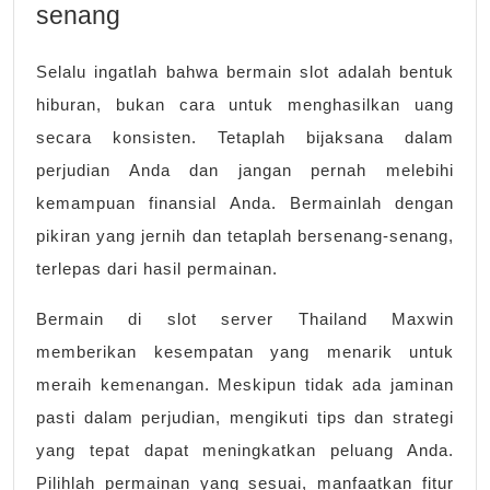
senang
Selalu ingatlah bahwa bermain slot adalah bentuk
hiburan, bukan cara untuk menghasilkan uang
secara konsisten. Tetaplah bijaksana dalam
perjudian Anda dan jangan pernah melebihi
kemampuan finansial Anda. Bermainlah dengan
pikiran yang jernih dan tetaplah bersenang-senang,
terlepas dari hasil permainan.
Bermain di slot server Thailand Maxwin
memberikan kesempatan yang menarik untuk
meraih kemenangan. Meskipun tidak ada jaminan
pasti dalam perjudian, mengikuti tips dan strategi
yang tepat dapat meningkatkan peluang Anda.
Pilihlah permainan yang sesuai, manfaatkan fitur