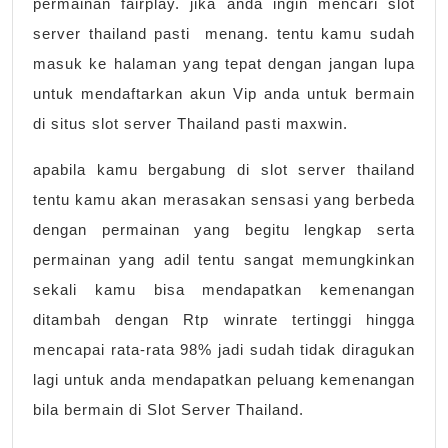
permainan fairplay. jika anda ingin mencari slot
server thailand pasti menang. tentu kamu sudah
masuk ke halaman yang tepat dengan jangan lupa
untuk mendaftarkan akun Vip anda untuk bermain
di situs slot server Thailand pasti maxwin.
apabila kamu bergabung di slot server thailand
tentu kamu akan merasakan sensasi yang berbeda
dengan permainan yang begitu lengkap serta
permainan yang adil tentu sangat memungkinkan
sekali kamu bisa mendapatkan kemenangan
ditambah dengan Rtp winrate tertinggi hingga
mencapai rata-rata 98% jadi sudah tidak diragukan
lagi untuk anda mendapatkan peluang kemenangan
bila bermain di Slot Server Thailand.