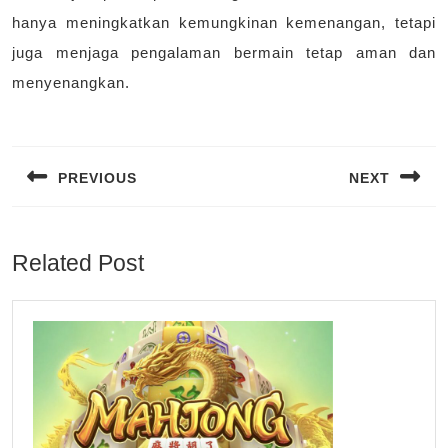
hanya meningkatkan kemungkinan kemenangan, tetapi
juga menjaga pengalaman bermain tetap aman dan
menyenangkan.
Navigasi
pos
PREVIOUS
NEXT
Previous
Next
post:
post:
Related Post