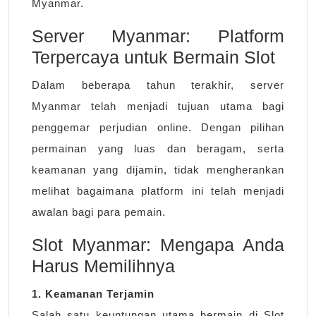
Myanmar.
Server Myanmar: Platform
Terpercaya untuk Bermain Slot
Dalam beberapa tahun terakhir, server
Myanmar telah menjadi tujuan utama bagi
penggemar perjudian online. Dengan pilihan
permainan yang luas dan beragam, serta
keamanan yang dijamin, tidak mengherankan
melihat bagaimana platform ini telah menjadi
awalan bagi para pemain.
Slot Myanmar: Mengapa Anda
Harus Memilihnya
1. Keamanan Terjamin
Salah satu keuntungan utama bermain di Slot