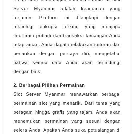
Server Myanmar adalah keamanan yang
terjamin. Platform ini dilengkapi dengan
teknologi enkripsi terkini, yang menjaga
informasi pribadi dan transaksi keuangan Anda
tetap aman. Anda dapat melakukan setoran dan
penarikan dengan percaya diri, mengetahui
bahwa semua data Anda akan terlindungi
dengan baik.
2. Berbagai Pilihan Permainan
Slot Server Myanmar menawarkan berbagai
permainan slot yang menarik. Dari tema yang
beragam hingga grafis yang tajam, Anda akan
menemukan permainan yang sesuai dengan
selera Anda. Apakah Anda suka petualangan di