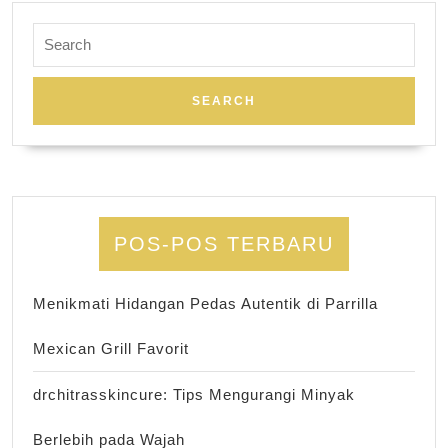
Search
for:
POS-POS TERBARU
Menikmati Hidangan Pedas Autentik di Parrilla
Mexican Grill Favorit
drchitrasskincure: Tips Mengurangi Minyak
Berlebih pada Wajah