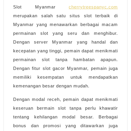
Slot Myanmar
cherrytreespanyc.com
merupakan salah satu situs slot terbaik di
Myanmar yang menawarkan berbagai macam
permainan slot yang seru dan menghibur.
Dengan server Myanmar yang handal dan
kecepatan yang tinggi, pemain dapat menikmati
permainan slot tanpa hambatan apapun.
Dengan fitur slot gacor Myanmar, pemain juga
memiliki kesempatan untuk mendapatkan
kemenangan besar dengan mudah.
Dengan modal receh, pemain dapat menikmati
keseruan bermain slot tanpa perlu khawatir
tentang kehilangan modal besar. Berbagai
bonus dan promosi yang ditawarkan juga