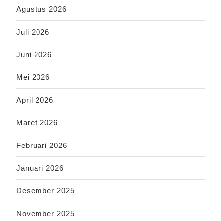
Agustus 2026
Juli 2026
Juni 2026
Mei 2026
April 2026
Maret 2026
Februari 2026
Januari 2026
Desember 2025
November 2025