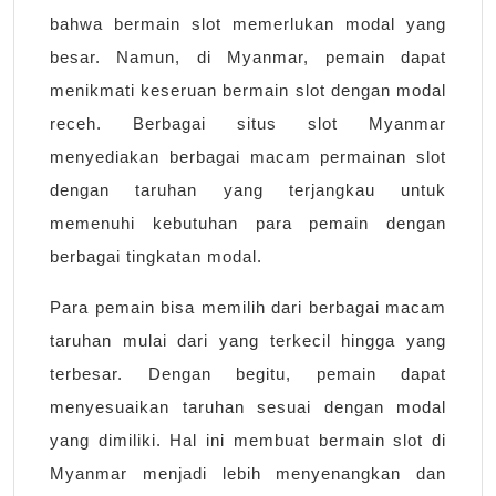
bahwa bermain slot memerlukan modal yang
besar. Namun, di Myanmar, pemain dapat
menikmati keseruan bermain slot dengan modal
receh. Berbagai situs slot Myanmar
menyediakan berbagai macam permainan slot
dengan taruhan yang terjangkau untuk
memenuhi kebutuhan para pemain dengan
berbagai tingkatan modal.
Para pemain bisa memilih dari berbagai macam
taruhan mulai dari yang terkecil hingga yang
terbesar. Dengan begitu, pemain dapat
menyesuaikan taruhan sesuai dengan modal
yang dimiliki. Hal ini membuat bermain slot di
Myanmar menjadi lebih menyenangkan dan