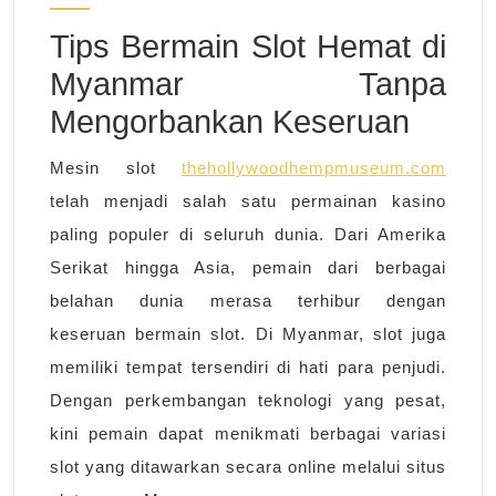
Slot
2024
Hemat
Tips Bermain Slot Hemat di
di
Myanmar Tanpa
Myanm
Mengorbankan Keseruan
Tanpa
Mengo
Mesin slot
thehollywoodhempmuseum.com
Keser
telah menjadi salah satu permainan kasino
paling populer di seluruh dunia. Dari Amerika
Serikat hingga Asia, pemain dari berbagai
belahan dunia merasa terhibur dengan
keseruan bermain slot. Di Myanmar, slot juga
memiliki tempat tersendiri di hati para penjudi.
Dengan perkembangan teknologi yang pesat,
kini pemain dapat menikmati berbagai variasi
slot yang ditawarkan secara online melalui situs