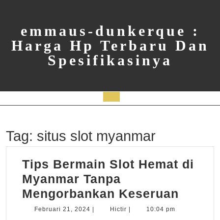
Skip
to
content
emmaus-dunkerque :
Harga Hp Terbaru Dan
Spesifikasinya
Open
Button
Tag:
situs slot myanmar
Tips Bermain Slot Hemat di
Myanmar Tanpa
Tips
Mengorbankan Keseruan
Berma
Februari
Hictir
Februari 21, 2024
|
Hictir
|
10:04 pm
21,