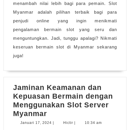
menambah nilai lebih bagi para pemain. Slot
Myanmar adalah pilihan terbaik bagi para
penjudi online yang ingin menikmati
pengalaman bermain slot yang seru dan
menguntungkan. Jadi, tunggu apalagi? Nikmati
keseruan bermain slot di Myanmar sekarang
juga!
Jaminan Keamanan dan
Kepuasan Bermain dengan
Menggunakan Slot Server
Jaminan
Myanmar
Keamanan
Januari
Hictir
Januari 17, 2024
|
Hictir
|
10:34 am
17,