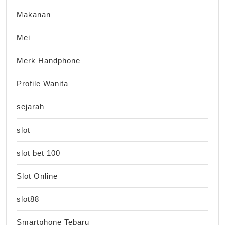
Makanan
Mei
Merk Handphone
Profile Wanita
sejarah
slot
slot bet 100
Slot Online
slot88
Smartphone Tebaru