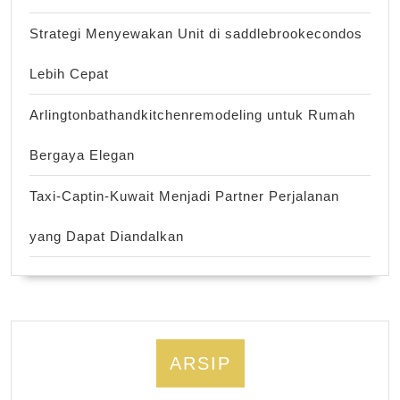
Strategi Menyewakan Unit di saddlebrookecondos
Lebih Cepat
Arlingtonbathandkitchenremodeling untuk Rumah
Bergaya Elegan
Taxi-Captin-Kuwait Menjadi Partner Perjalanan
yang Dapat Diandalkan
ARSIP