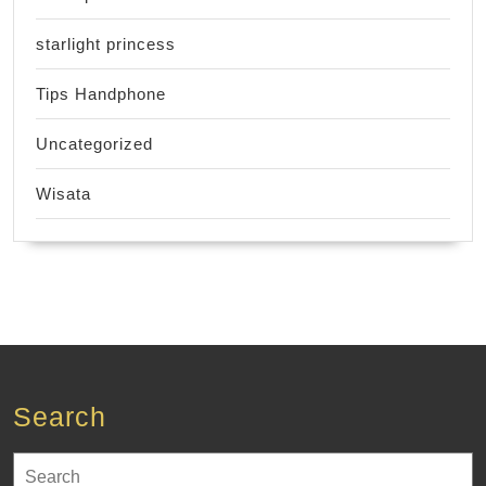
starlight princess
Tips Handphone
Uncategorized
Wisata
Search
Search