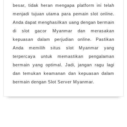
besar, tidak heran mengapa platform ini telah
menjadi tujuan utama para pemain slot online.
Anda dapat menghasilkan uang dengan bermain
di slot gacor Myanmar dan merasakan
kepuasan dalam perjudian online. Pastikan
Anda memilih situs slot Myanmar yang
terpercaya untuk memastikan pengalaman
bermain yang optimal. Jadi, jangan ragu lagi
dan temukan keamanan dan kepuasan dalam
bermain dengan Slot Server Myanmar.