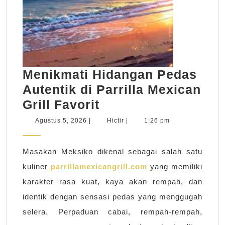
Menikmati Hidangan Pedas
Autentik di Parrilla Mexican
Menikmati
Grill Favorit
Hidangan
Agustus
Hictir
Agustus 5, 2026
|
Hictir
|
1:26 pm
5,
Pedas
2026
Autentik
Masakan Meksiko dikenal sebagai salah satu
di
kuliner
parrillamexicangrill.com
yang memiliki
Parrilla
karakter rasa kuat, kaya akan rempah, dan
Mexican
identik dengan sensasi pedas yang menggugah
Grill
selera. Perpaduan cabai, rempah-rempah,
Favorit