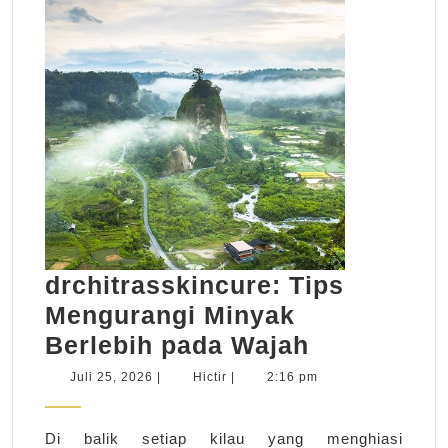
drchitrasskincure: Tips
Mengurangi Minyak
drchitrass
Berlebih pada Wajah
Tips
Juli
Hictir
Juli 25, 2026
|
Hictir
|
2:16 pm
25,
Mengurang
2026
Minyak
Di balik setiap kilau yang menghiasi