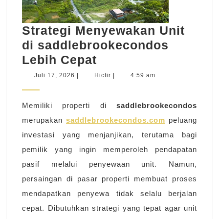
Strategi Menyewakan Unit
di saddlebrookecondos
Strategi
Lebih Cepat
Menyewakan
Juli
Hictir
Juli 17, 2026
|
Hictir
|
4:59 am
17,
Unit
2026
di
Memiliki properti di
saddlebrookecondos
saddlebrookecond
merupakan
saddlebrookecondos.com
peluang
Lebih
investasi yang menjanjikan, terutama bagi
Cepat
pemilik yang ingin memperoleh pendapatan
pasif melalui penyewaan unit. Namun,
persaingan di pasar properti membuat proses
mendapatkan penyewa tidak selalu berjalan
cepat. Dibutuhkan strategi yang tepat agar unit