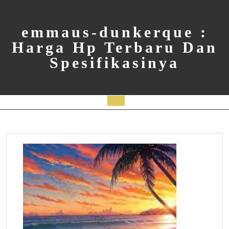
Skip
to
content
emmaus-dunkerque :
Harga Hp Terbaru Dan
Spesifikasinya
Open
Button